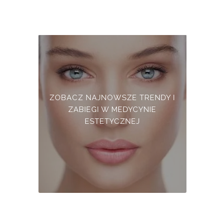
ZOBACZ NAJNOWSZE TRENDY I
ZABIEGI W MEDYCYNIE
ESTETYCZNEJ