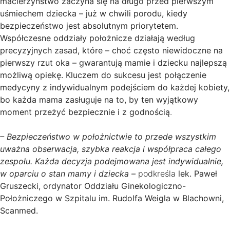
macierzyństwo zaczyna się na długo przed pierwszym
uśmiechem dziecka – już w chwili porodu, kiedy
bezpieczeństwo jest absolutnym priorytetem.
Współczesne oddziały położnicze działają według
precyzyjnych zasad, które – choć często niewidoczne na
pierwszy rzut oka – gwarantują mamie i dziecku najlepszą
możliwą opiekę. Kluczem do sukcesu jest połączenie
medycyny z indywidualnym podejściem do każdej kobiety,
bo każda mama zasługuje na to, by ten wyjątkowy
moment przeżyć bezpiecznie i z godnością
.
– Bezpieczeństwo w położnictwie to przede wszystkim
uważna obserwacja, szybka reakcja i współpraca całego
zespołu. Każda decyzja podejmowana jest indywidualnie,
w oparciu o stan mamy i dziecka –
podkreśla
lek. Paweł
Gruszecki, ordynator Oddziału Ginekologiczno-
Położniczego w Szpitalu im. Rudolfa Weigla w Blachowni,
Scanmed.