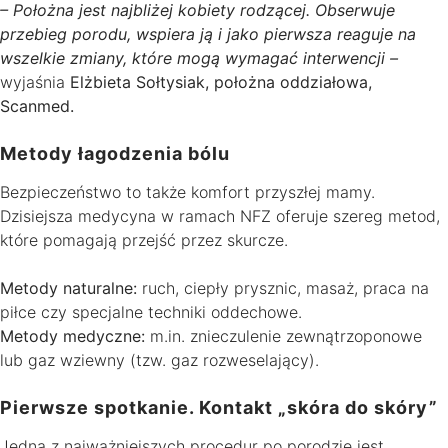
– Położna jest najbliżej kobiety rodzącej. Obserwuje
przebieg porodu, wspiera ją i jako pierwsza reaguje na
wszelkie zmiany, które mogą wymagać interwencji –
wyjaśnia
Elżbieta Sołtysiak, położna oddziałowa,
Scanmed.
Metody łagodzenia bólu
Bezpieczeństwo to także komfort przyszłej mamy.
Dzisiejsza medycyna w ramach NFZ oferuje szereg metod,
które pomagają przejść przez skurcze.
Metody naturalne:
ruch, ciepły prysznic, masaż, praca na
piłce czy specjalne techniki oddechowe.
Metody medyczne:
m.in. znieczulenie zewnątrzoponowe
lub gaz wziewny (tzw. gaz rozweselający).
Pierwsze spotkanie. Kontakt „skóra do skóry”
Jedną z najważniejszych procedur po porodzie jest