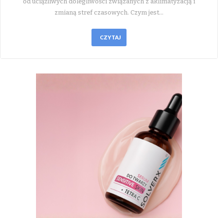
od uciążliwych dolegliwości związanych z aklimatyzacją i
zmianą stref czasowych. Czym jest…
CZYTAJ