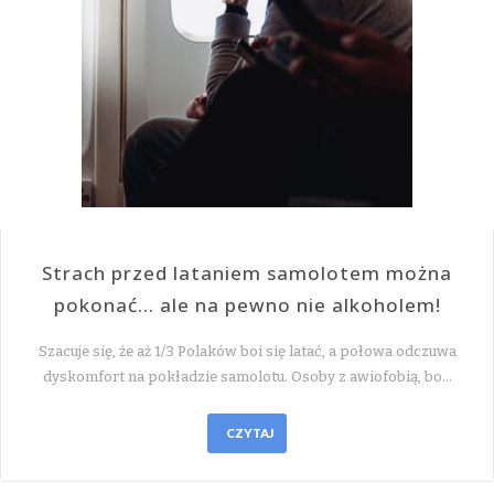
Strach przed lataniem samolotem można
pokonać… ale na pewno nie alkoholem!
Szacuje się, że aż 1/3 Polaków boi się latać, a połowa odczuwa
dyskomfort na pokładzie samolotu. Osoby z awiofobią, bo…
CZYTAJ