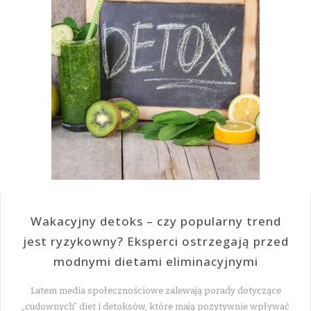
Wakacyjny detoks – czy popularny trend
jest ryzykowny? Eksperci ostrzegają przed
modnymi dietami eliminacyjnymi
Latem media społecznościowe zalewają porady dotyczące
„cudownych” diet i detoksów, które mają pozytywnie wpływać