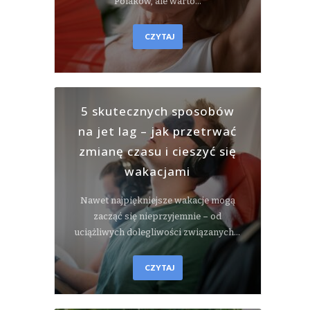
Polaków, ale warto…
CZYTAJ
5 skutecznych sposobów
na jet lag – jak przetrwać
zmianę czasu i cieszyć się
wakacjami
Nawet najpiękniejsze wakacje mogą
zacząć się nieprzyjemnie – od
uciążliwych dolegliwości związanych…
CZYTAJ