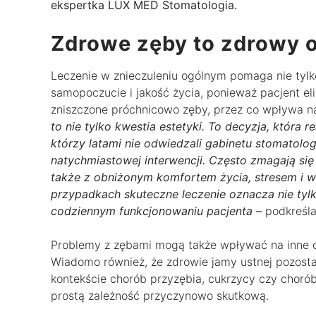
ekspertka LUX MED Stomatologia.
Zdrowe zęby to zdrowy 
Leczenie w znieczuleniu ogólnym pomaga nie tylk
samopoczucie i jakość życia, ponieważ pacjent el
zniszczone próchnicowo zęby, przez co wpływa n
to nie tylko kwestia estetyki. To decyzja, która r
którzy latami nie odwiedzali gabinetu stomatolo
natychmiastowej interwencji. Często zmagają się o
także z obniżonym komfortem życia, stresem i wy
przypadkach skuteczne leczenie oznacza nie tylk
codziennym funkcjonowaniu pacjenta –
podkreśla
Problemy z zębami mogą także wpływać na inne cz
Wiadomo również, że zdrowie jamy ustnej pozosta
kontekście chorób przyzębia, cukrzycy czy chor
prostą zależność przyczynowo skutkową.