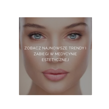
ZOBACZ NAJNOWSZE TRENDY I
ZABIEGI W MEDYCYNIE
ESTETYCZNEJ