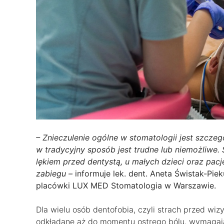
– Znieczulenie ogólne w stomatologii jest szcze
w tradycyjny sposób jest trudne lub niemożliwe. 
lękiem przed dentystą, u małych dzieci oraz pac
zabiegu –
informuje lek. dent. Aneta Świstak-Pie
placówki LUX MED Stomatologia w Warszawie.
Dla wielu osób dentofobia, czyli strach przed wizy
odkładane aż do momentu ostrego bólu, wymagając