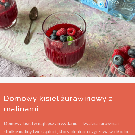
Domowy kisiel żurawinowy z
malinami
Domowy kisiel w najlepszym wydaniu — kwaśna żurawina i
słodkie maliny tworzą duet, który idealnie rozgrzewa w chłodne