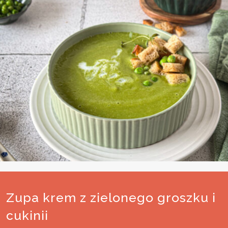
Zupa krem z zielonego groszku i
cukinii