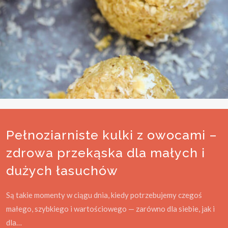
Pełnoziarniste kulki z owocami –
zdrowa przekąska dla małych i
dużych łasuchów
Są takie momenty w ciągu dnia, kiedy potrzebujemy czegoś
małego, szybkiego i wartościowego — zarówno dla siebie, jak i
dla…