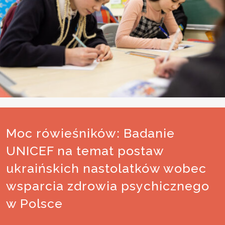
Moc rówieśników: Badanie
UNICEF na temat postaw
ukraińskich nastolatków wobec
wsparcia zdrowia psychicznego
w Polsce