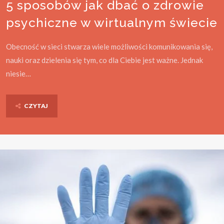
5 sposobów jak dbać o zdrowie
psychiczne w wirtualnym świecie
Obecność w sieci stwarza wiele możliwości komunikowania się,
nauki oraz dzielenia się tym, co dla Ciebie jest ważne. Jednak
niesie…
CZYTAJ