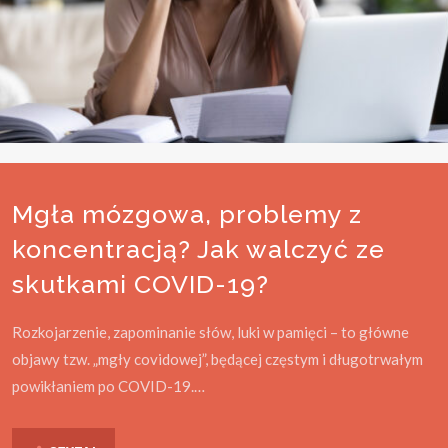
Mgła mózgowa, problemy z
koncentracją? Jak walczyć ze
skutkami COVID-19?
Rozkojarzenie, zapominanie słów, luki w pamięci – to główne
objawy tzw. „mgły covidowej”, będącej częstym i długotrwałym
powikłaniem po COVID-19.…