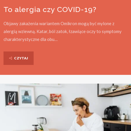
To alergia czy COVID-19?
Objawy zakażenia wariantem Omikron mogą być mylone z
alergią wziewną. Katar, ból zatok, łzawiące oczy to symptomy
charakterystyczne dla obu…
CZYTAJ