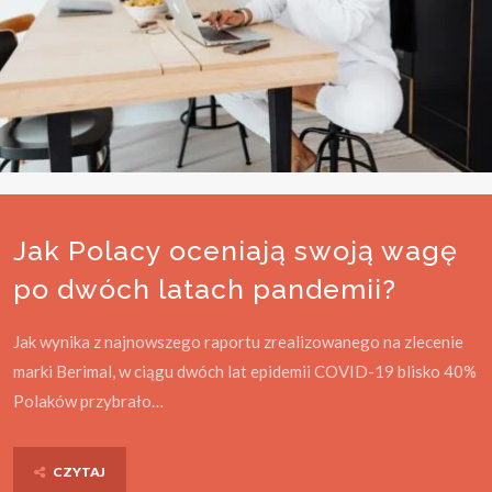
Jak Polacy oceniają swoją wagę
po dwóch latach pandemii?
Jak wynika z najnowszego raportu zrealizowanego na zlecenie
marki Berimal, w ciągu dwóch lat epidemii COVID-19 blisko 40%
Polaków przybrało…
CZYTAJ