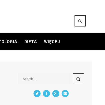
TOLOGIA
DIETA
WIĘCEJ
S
e
a
r
c
h