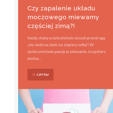
Czy zapalenie układu
moczowego miewamy
częściej zimą?!
Każdy chyba w dzieciństwie słyszał przestrogę
„nie siedź na ziemi, bo złapiesz wilka”! W
społeczeństwie panuje przekonanie, że pęcherz
można…
CZYTAJ