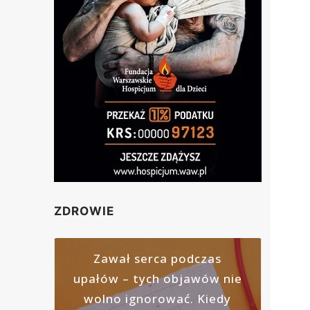
ZDROWIE
Zawał serca podczas
upałów – tych objawów nie
wolno ignorować. Kiedy