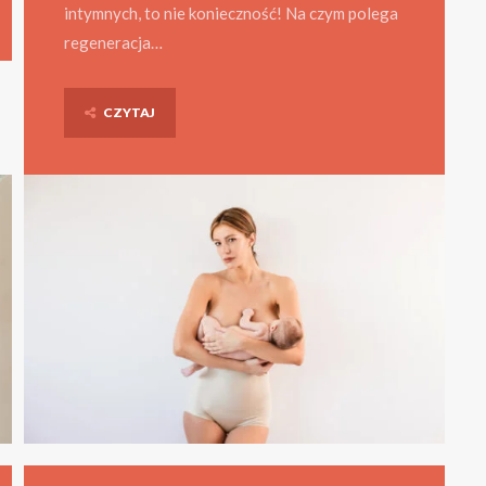
intymnych, to nie konieczność! Na czym polega
regeneracja…
CZYTAJ