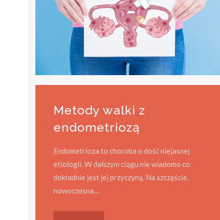
Metody walki z
endometriozą
Endometrioza to choroba o dość niejasnej
etiologii. W dalszym ciągu nie wiadomo co
dokładnie jest jej przyczyną. Na szczęście,
nowoczesna…