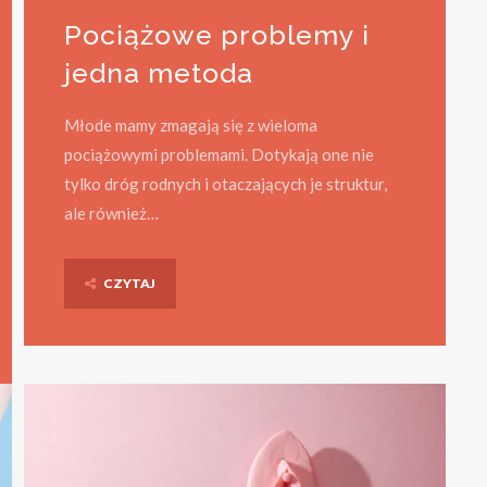
Pociążowe problemy i
jedna metoda
Młode mamy zmagają się z wieloma
pociążowymi problemami. Dotykają one nie
tylko dróg rodnych i otaczających je struktur,
ale również…
CZYTAJ