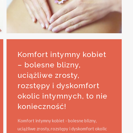
Komfort intymny kobiet
– bolesne blizny,
uciążliwe zrosty,
rozstępy i dyskomfort
okolic intymnych, to nie
konieczność!
Komfort intymny kobiet - bolesne blizny,
uciążliwe zrosty, rozstępy i dyskomfort okolic