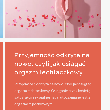
Przyjemność odkryta na
nowo, czyli jak osiągać
orgazm łechtaczkowy
Przyjemność odkryta na nowo, czyli jak osiągać
orgazm łechtaczkowy. Osiąganie przez kobietę
satysfakcji seksualnej nadal utożsamiane jest z
orgazmem pochwowym.…