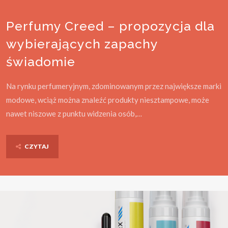
Perfumy Creed – propozycja dla
wybierających zapachy
świadomie
Na rynku perfumeryjnym, zdominowanym przez największe marki
modowe, wciąż można znaleźć produkty niesztampowe, może
nawet niszowe z punktu widzenia osób,…
CZYTAJ