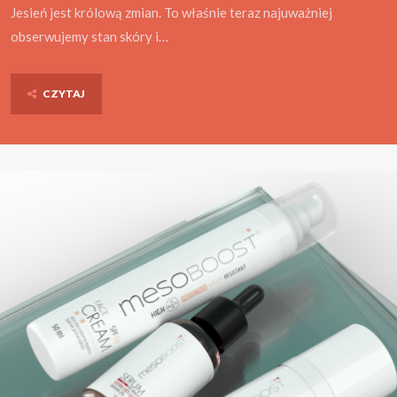
Jesień jest królową zmian. To właśnie teraz najuważniej
obserwujemy stan skóry i…
CZYTAJ