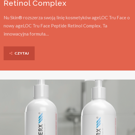
Retinol Complex
Nu Skin® rozszerza swoją linię kosmetyków ageLOC Tru Face o
nowy ageLOC Tru Face Peptide Retinol Complex. Ta
innowacyjna formuła…
CZYTAJ