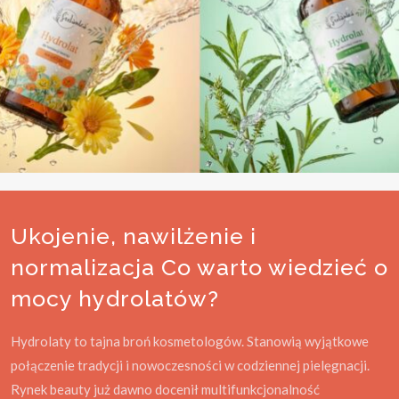
Ukojenie, nawilżenie i
normalizacja Co warto wiedzieć o
mocy hydrolatów?
Hydrolaty to tajna broń kosmetologów. Stanowią wyjątkowe
połączenie tradycji i nowoczesności w codziennej pielęgnacji.
Rynek beauty już dawno docenił multifunkcjonalność