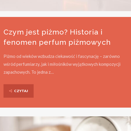
Czym jest piżmo? Historia i
fenomen perfum piżmowych
Piżmo od wieków wzbudza ciekawość i fascynację – zarówno
wśród perfumiarzy, jak i miłośników wyjątkowych kompozycji
zapachowych. To jedna z…
CZYTAJ