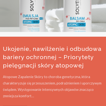
Ukojenie, nawilżenie i odbudowa
bariery ochronnej – Priorytety
pielęgnacji skóry atopowej
Atopowe Zapalenie Skóry to choroba genetyczna, która
charakteryzuje się przesuszeniem, podrażnieniem i uporczywym
świądem. Występowanie intensywnych objawów znacząco
zmniejsza komfort…