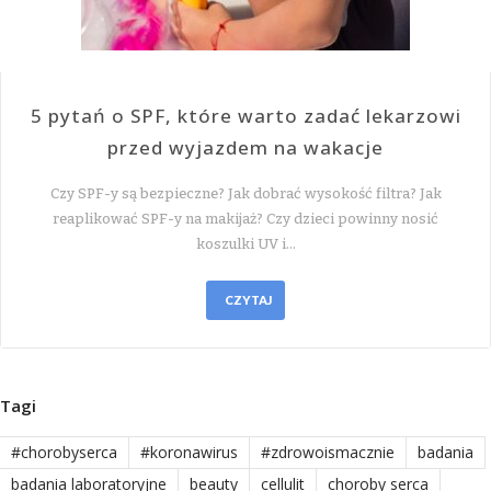
5 pytań o SPF, które warto zadać lekarzowi
przed wyjazdem na wakacje
Czy SPF-y są bezpieczne? Jak dobrać wysokość filtra? Jak
reaplikować SPF-y na makijaż? Czy dzieci powinny nosić
koszulki UV i…
CZYTAJ
Tagi
#chorobyserca
#koronawirus
#zdrowoismacznie
badania
badania laboratoryjne
beauty
cellulit
choroby serca