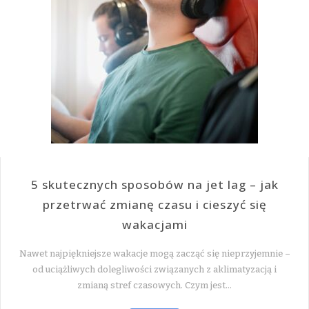
5 skutecznych sposobów na jet lag – jak
przetrwać zmianę czasu i cieszyć się
wakacjami
Nawet najpiękniejsze wakacje mogą zacząć się nieprzyjemnie –
od uciążliwych dolegliwości związanych z aklimatyzacją i
zmianą stref czasowych. Czym jest…