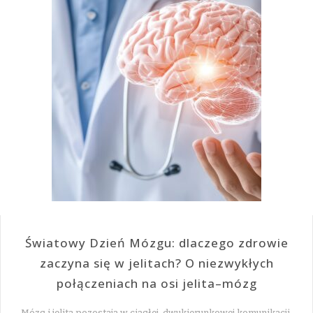
Światowy Dzień Mózgu: dlaczego zdrowie
zaczyna się w jelitach? O niezwykłych
połączeniach na osi jelita–mózg
Mózg i jelita pozostają w ciągłej, dwukierunkowej komunikacji,