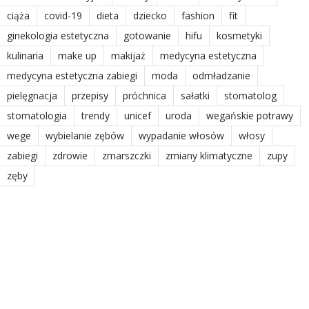
ciąża
covid-19
dieta
dziecko
fashion
fit
ginekologia estetyczna
gotowanie
hifu
kosmetyki
kulinaria
make up
makijaż
medycyna estetyczna
medycyna estetyczna zabiegi
moda
odmładzanie
pielęgnacja
przepisy
próchnica
sałatki
stomatolog
stomatologia
trendy
unicef
uroda
wegańskie potrawy
wege
wybielanie zębów
wypadanie włosów
włosy
zabiegi
zdrowie
zmarszczki
zmiany klimatyczne
zupy
zęby