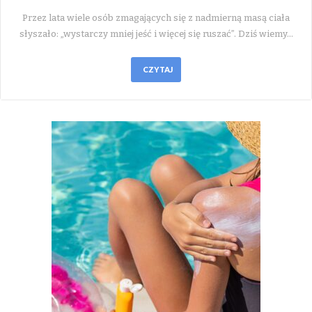
Przez lata wiele osób zmagających się z nadmierną masą ciała
słyszało: „wystarczy mniej jeść i więcej się ruszać”. Dziś wiemy…
CZYTAJ