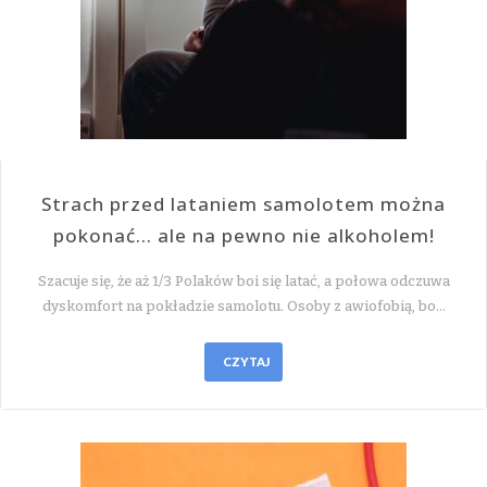
Strach przed lataniem samolotem można
pokonać… ale na pewno nie alkoholem!
Szacuje się, że aż 1/3 Polaków boi się latać, a połowa odczuwa
dyskomfort na pokładzie samolotu. Osoby z awiofobią, bo…
CZYTAJ