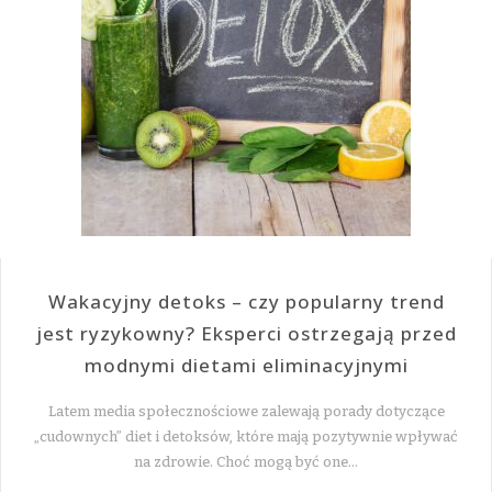
Wakacyjny detoks – czy popularny trend
jest ryzykowny? Eksperci ostrzegają przed
modnymi dietami eliminacyjnymi
Latem media społecznościowe zalewają porady dotyczące
„cudownych” diet i detoksów, które mają pozytywnie wpływać
na zdrowie. Choć mogą być one…