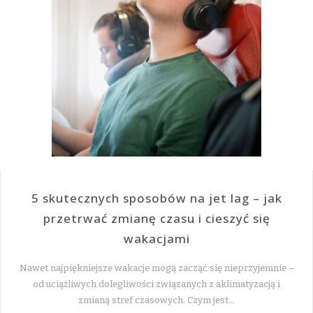
5 skutecznych sposobów na jet lag – jak
przetrwać zmianę czasu i cieszyć się
wakacjami
Nawet najpiękniejsze wakacje mogą zacząć się nieprzyjemnie –
od uciążliwych dolegliwości związanych z aklimatyzacją i
zmianą stref czasowych. Czym jest…