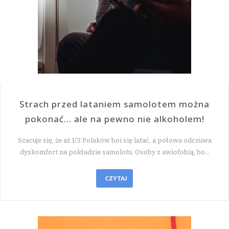
Strach przed lataniem samolotem można
pokonać… ale na pewno nie alkoholem!
Szacuje się, że aż 1/3 Polaków boi się latać, a połowa odczuwa
dyskomfort na pokładzie samolotu. Osoby z awiofobią, bo…
CZYTAJ