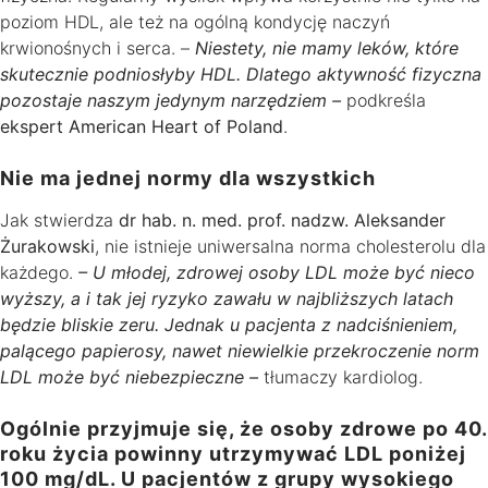
poziom HDL, ale też na ogólną kondycję naczyń
krwionośnych i serca. –
Niestety, nie mamy leków, które
skutecznie podniosłyby HDL. Dlatego aktywność fizyczna
pozostaje naszym jedynym narzędziem –
podkreśla
ekspert American Heart of Poland
.
Nie ma jednej normy dla wszystkich
Jak stwierdza
dr hab. n. med. prof. nadzw. Aleksander
Żurakowski
, nie istnieje uniwersalna norma cholesterolu dla
każdego.
– U młodej, zdrowej osoby LDL może być nieco
wyższy, a i tak jej ryzyko zawału w najbliższych latach
będzie bliskie zeru. Jednak u pacjenta z nadciśnieniem,
palącego papierosy, nawet niewielkie przekroczenie norm
LDL może być niebezpieczne –
tłumaczy kardiolog.
Ogólnie przyjmuje się, że osoby zdrowe po 40.
roku życia powinny utrzymywać LDL poniżej
100 mg/dL. U pacjentów z grupy wysokiego