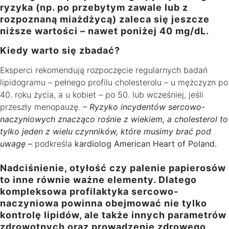
ryzyka (np. po przebytym zawale lub z
rozpoznaną miażdżycą) zaleca się jeszcze
niższe wartości – nawet poniżej 40 mg/dL.
Kiedy warto się zbadać?
Eksperci rekomendują rozpoczęcie regularnych badań
lipidogramu – pełnego profilu cholesterolu – u mężczyzn po
40. roku życia, a u kobiet – po 50. lub wcześniej, jeśli
przeszły menopauzę.
– Ryzyko incydentów sercowo-
naczyniowych znacząco rośnie z wiekiem, a cholesterol to
tylko jeden z wielu czynników, które musimy brać pod
uwagę –
podkreśla
kardiolog American Heart of Poland.
Nadciśnienie, otyłość czy palenie papierosów
to inne równie ważne elementy. Dlatego
kompleksowa profilaktyka sercowo-
naczyniowa powinna obejmować nie tylko
kontrolę lipidów, ale także innych parametrów
zdrowotnych oraz prowadzenie zdrowego