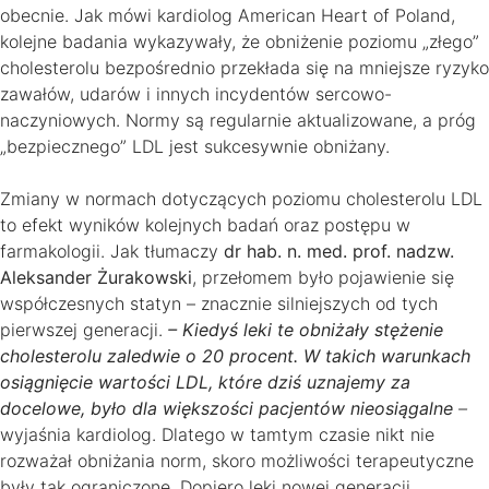
obecnie. Jak mówi kardiolog American Heart of Poland,
kolejne badania wykazywały, że obniżenie poziomu „złego”
cholesterolu bezpośrednio przekłada się na mniejsze ryzyko
zawałów, udarów i innych incydentów sercowo-
naczyniowych. Normy są regularnie aktualizowane, a próg
„bezpiecznego” LDL jest sukcesywnie obniżany.
Zmiany w normach dotyczących poziomu cholesterolu LDL
to efekt wyników kolejnych badań oraz postępu w
farmakologii. Jak tłumaczy
dr hab. n. med. prof. nadzw.
Aleksander Żurakowski
, przełomem było pojawienie się
współczesnych statyn – znacznie silniejszych od tych
pierwszej generacji.
– Kiedyś leki te obniżały stężenie
cholesterolu zaledwie o 20 procent. W takich warunkach
osiągnięcie wartości LDL, które dziś uznajemy za
docelowe, było dla większości pacjentów nieosiągalne
–
wyjaśnia kardiolog. Dlatego w tamtym czasie nikt nie
rozważał obniżania norm, skoro możliwości terapeutyczne
były tak ograniczone. Dopiero leki nowej generacji