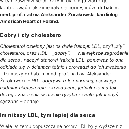
w tym zawałów serca. O tym, dlaczego warto go
kontrolować i jak zmieniały się normy, mówi
dr hab. n.
med. prof. nadzw. Aleksander Żurakowski, kardiolog
American Heart of Poland
.
Dobry i zły cholesterol
Cholesterol dzielony jest na dwie frakcje: LDL, czyli „zły”
cholesterol, oraz HDL – „dobry”. – Największe zagrożenie
dla serca i naczyń stanowi frakcja LDL, ponieważ to ona
odkłada się w ścianach tętnic i prowadzi do ich zwężenia
–
tłumaczy
dr hab. n. med. prof. nadzw. Aleksander
Żurakowski
.
– HDL odgrywa rolę ochronną, usuwając
nadmiar cholesterolu z krwiobiegu, jednak nie ma tak
dużego znaczenia w ocenie ryzyka zawału, jak kiedyś
sądzono –
dodaje.
Im niższy LDL, tym lepiej dla serca
Wiele lat temu dopuszczalne normy LDL były wyższe niż