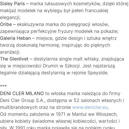
Sisley Paris –
marka luksusowych kosmetyków, dzięki której
makijaż modelek na wybiegu był pełen francuskiej
elegancji;
Oribe –
ekskluzywna marka do pielęgnacji włosów,
zapewniająca perfekcyjne fryzury modelek na pokazie;
Galeria Heban –
miejsce, gdzie design i sztuka wnętrz
tworzą doskonałą harmonię, inspirując do pięknych
aranżacji.
The Glenlivet –
destylarnia single malt whisky, znajdująca
się w miejscowości Drumin w Szkocji. Jest najstarszą
legalnie działającą destylarnią w rejonie Speyside.
***
DENI CLER MILANO
to włoska marka należąca do firmy
Deni Cler Group S.A., dostępna w 52 salonach własnych i
multibrandowych oraz na stronie
www.denicler.eu
.
Od momentu założenia w 1971 w Mantui we Włoszech,
ubiera kobiety świadome własnej kobiecości, wartości i
siły. W 1991 roku marka pojawiła się na polskim rynku,