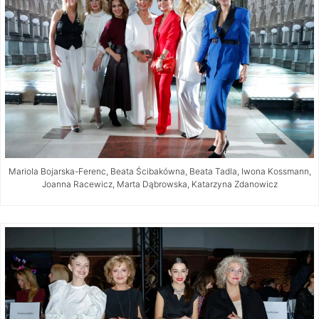
Mariola Bojarska-Ferenc, Beata Ścibakówna, Beata Tadla, Iwona Kossmann,
Joanna Racewicz, Marta Dąbrowska, Katarzyna Zdanowicz