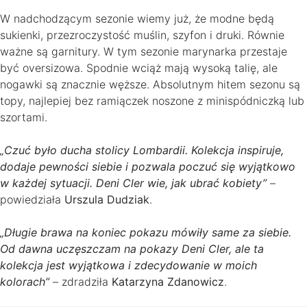
W nadchodzącym sezonie wiemy już, że modne będą
sukienki, przezroczystość muślin, szyfon i druki. Równie
ważne są garnitury. W tym sezonie marynarka przestaje
być oversizowa. Spodnie wciąż mają wysoką talię, ale
nogawki są znacznie węższe. Absolutnym hitem sezonu są
topy, najlepiej bez ramiączek noszone z minispódniczką lub
szortami.
„Czuć było ducha stolicy Lombardii. Kolekcja inspiruje,
dodaje pewności siebie i pozwala poczuć się wyjątkowo
w każdej sytuacji. Deni Cler wie, jak ubrać kobiety”
–
powiedziała
Urszula Dudziak
.
„Długie brawa na koniec pokazu mówiły same za siebie.
Od dawna uczęszczam na pokazy Deni Cler, ale ta
kolekcja jest wyjątkowa i zdecydowanie w moich
kolorach”
– zdradziła
Katarzyna Zdanowicz
.