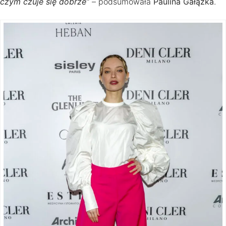
czym czuje się dobrze”
– podsumowała
Paulina Gałązka
.