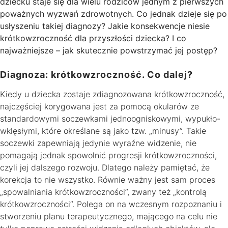
dziecku staje się dla wielu rodziców jednym z pierwszych
poważnych wyzwań zdrowotnych. Co jednak dzieje się po
usłyszeniu takiej diagnozy? Jakie konsekwencje niesie
krótkowzroczność dla przyszłości dziecka? I co
najważniejsze – jak skutecznie powstrzymać jej postęp?
Diagnoza: krótkowzroczność. Co dalej?
Kiedy u dziecka zostaje zdiagnozowana krótkowzroczność,
najczęściej korygowana jest za pomocą okularów ze
standardowymi soczewkami jednoogniskowymi, wypukło-
wklęsłymi, które określane są jako tzw. „minusy”. Takie
soczewki zapewniają jedynie wyraźne widzenie, nie
pomagają jednak spowolnić progresji krótkowzroczności,
czyli jej dalszego rozwoju. Dlatego należy pamiętać, że
korekcja to nie wszystko. Równie ważny jest sam proces
„spowalniania krótkowzroczności”, zwany też „kontrolą
krótkowzroczności”. Polega on na wczesnym rozpoznaniu i
stworzeniu planu terapeutycznego, mającego na celu nie