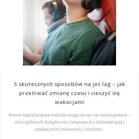
5 skutecznych sposobów na jet lag – jak
przetrwać zmianę czasu i cieszyć się
wakacjami
Nawet najpiękniejsze wakacje mogą zacząć się nieprzyjemnie –
od uciążliwych dolegliwości związanych z aklimatyzacją i
zmianą stref czasowych. Czym jest…