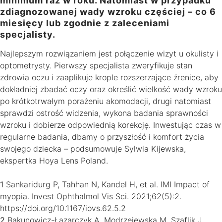
minimum raz w roku. Natomiast w przypadku
zdiagnozowanej wady wzroku częściej – co 6
miesięcy lub zgodnie z zaleceniami
specjalisty.
Najlepszym rozwiązaniem jest połączenie wizyt u okulisty i
optometrysty. Pierwszy specjalista zweryfikuje stan
zdrowia oczu i zaaplikuje krople rozszerzające źrenice, aby
dokładniej zbadać oczy oraz określić wielkość wady wzroku
po krótkotrwałym porażeniu akomodacji, drugi natomiast
sprawdzi ostrość widzenia, wykona badania sprawności
wzroku i dobierze odpowiednią korekcję. Inwestując czas w
regularne badania, dbamy o przyszłość i komfort życia
swojego dziecka – podsumowuje Sylwia Kijewska,
ekspertka Hoya Lens Poland.
1
Sankaridurg P, Tahhan N, Kandel H, et al. IMI Impact of
myopia. Invest Ophthalmol Vis Sci. 2021;62(5):2.
https://doi.org/10.1167/iovs.62.5.2
2
Bakunowicz-Łazarczyk A, Modrzejewska M, Szaflik J,