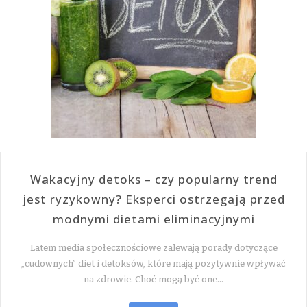
Wakacyjny detoks – czy popularny trend
jest ryzykowny? Eksperci ostrzegają przed
modnymi dietami eliminacyjnymi
Latem media społecznościowe zalewają porady dotyczące
„cudownych” diet i detoksów, które mają pozytywnie wpływać
na zdrowie. Choć mogą być one…