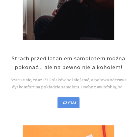
Strach przed lataniem samolotem można
pokonać… ale na pewno nie alkoholem!
Szacuje się, że aż 1/3 Polaków boi się latać, a połowa odczuwa
dyskomfort na pokładzie samolotu. Osoby z awiofobią, bo…
CZYTAJ