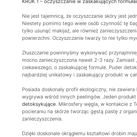
KROK 1 – oczyszczanie w zaskakujących formuła
Nie jest tajemnicą, że oczyszczanie skóry jest je
Niestety pomimo tego wiele osób czynność tę bag
tylko usunąć makijaż, ale również zanieczyszczenia
powierzchni. Oczyszczanie twarzy to nie tylko myc
Złuszczanie powinnyśmy wykonywać przynajmniej ra
mocno zanieczyszczona nawet 2-3 razy. Zamiast 
ciekawszego, o zaskakującej formule. Puder deto
najbardziej unikatowy i zaskakujący produkt w całej
Posiada doskonały profil ekologiczny, nie zawier
wygrywa wśród innych peelingów. Jeden produk
detoksykujące
. Mikrosfery węgla, w kontakcie z 
pocieraniu na skórze tworząc gęstą pastę z organ
zanieczyszczenia.
Dzięki doskonale okrągłemu kształtowi drobin maj