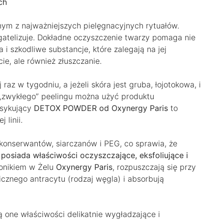
ch
dnym z najważniejszych pielęgnacyjnych rytuałów.
atelizuje. Dokładne oczyszczenie twarzy pomaga nie
 i szkodliwe substancje, które zalegają na jej
ie, ale również złuszczanie.
z w tygodniu, a jeżeli skóra jest gruba, łojotokowa, i
„zwykłego” peelingu można użyć produktu
ksykujący
DETOX POWDER od Oxynergy Paris
to
 linii.
a konserwantów, siarczanów i PEG, co sprawia, że
t
posiada właściwości oczyszczające, eksfoliujące i
Tonikiem w Żelu
Oxynergy Paris
, rozpuszczają się przy
icznego antracytu (rodzaj węgla) i absorbują
ą one właściwości delikatnie wygładzające i