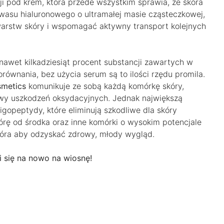
ji pod krem, która przede wszystkim sprawia, że skóra
kwasu hialuronowego o ultramałej masie cząsteczkowej,
 warstw skóry i wspomagać aktywny transport kolejnych
 nawet kilkadziesiąt procent substancji zawartych w
równania, bez użycia serum są to ilości rzędu promila.
metics
komunikuje ze sobą każdą komórkę skóry,
awy uszkodzeń oksydacyjnych. Jednak największą
igopeptydy, które eliminują szkodliwe dla skóry
skórę od środka oraz inne komórki o wysokim potencjale
kóra aby odzyskać zdrowy, młody wygląd.
i się na nowo na wiosnę!