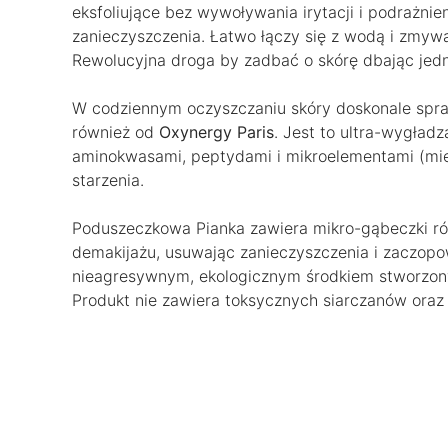
eksfoliujące bez wywoływania irytacji i podrażnie
zanieczyszczenia. Łatwo łączy się z wodą i zmywa
Rewolucyjna droga by zadbać o skórę dbając jedn
W codziennym oczyszczaniu skóry doskonale spr
również od
Oxynergy Paris
. Jest to ultra-wygładz
aminokwasami, peptydami i mikroelementami (mie
starzenia.
Poduszeczkowa Pianka zawiera mikro-gąbeczki różn
demakijażu, usuwając zanieczyszczenia i zaczopow
nieagresywnym, ekologicznym środkiem stworzony
Produkt nie zawiera toksycznych siarczanów oraz j