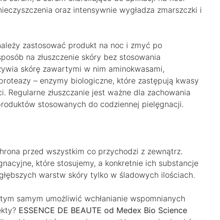
anieczyszczenia oraz intensywnie wygładza zmarszczki i
należy zastosować produkt na noc i zmyć po
sposób na złuszczenie skóry bez stosowania
żywia skórę zawartymi w nim aminokwasami,
proteazy – enzymy biologiczne, które zastępują kwasy
i. Regularne złuszczanie jest ważne dla zachowania
produktów stosowanych do codziennej pielęgnacji.
chrona przed wszystkim co przychodzi z zewnątrz.
nacyjne, które stosujemy, a konkretnie ich substancje
o głębszych warstw skóry tylko w śladowych ilościach.
 a tym samym umożliwić wchłanianie wspomnianych
ekty?
ESSENCE DE BEAUTE od Medex Bio Science