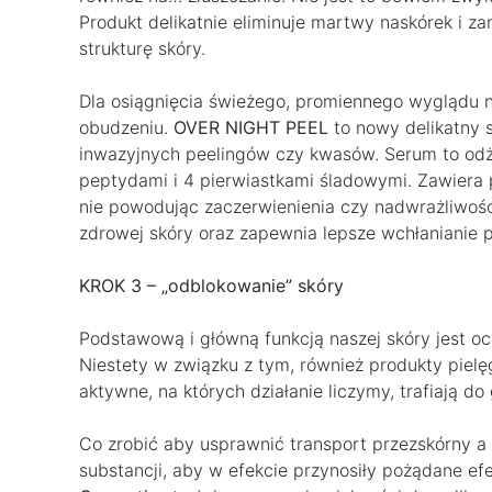
Produkt delikatnie eliminuje martwy naskórek i z
strukturę skóry.
Dla osiągnięcia świeżego, promiennego wyglądu 
obudzeniu.
OVER NIGHT PEEL
to nowy delikatny 
inwazyjnych peelingów czy kwasów. Serum to od
peptydami i 4 pierwiastkami śladowymi. Zawiera 
nie powodując zaczerwienienia czy nadwrażliwośc
zdrowej skóry oraz zapewnia lepsze wchłanianie 
KROK 3 – „odblokowanie” skóry
Podstawową i główną funkcją naszej skóry jest o
Niestety w związku z tym, również produkty pielęg
aktywne, na których działanie liczymy, trafiają d
Co zrobić aby usprawnić transport przezskórny
substancji, aby w efekcie przynosiły pożądane ef