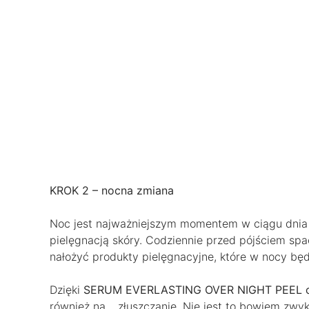
KROK 2 – nocna zmiana
Noc jest najważniejszym momentem w ciągu dnia w
pielęgnacją skóry. Codziennie przed pójściem spa
nałożyć produkty pielęgnacyjne, które w nocy będą
Dzięki
SERUM EVERLASTING OVER NIGHT PEEL od
również na… złuszczanie. Nie jest to bowiem zwykł