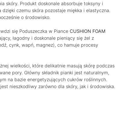
nia skóry. Produkt doskonale absorbuje toksyny i
 dzięki czemu skóra pozostaje miękka i elastyczna.
ocześnie o środowisko.
awdzi się Poduszeczka w Piance
CUSHION FOAM
ający, łagodny i doskonale pieniący się żel z
dź, cynk, wapń, magnez), co hamuje procesy
ej wielkości, które delikatnie masują skórę podczas
ane pory. Główny składnik pianki jest naturalnym,
m na bazie energetyzujących cukrów roślinnych.
est nieszkodliwy zarówno dla skóry, jak i środowiska.