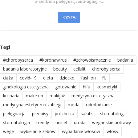
w centrum pielęgnacji anti-aging –…
CZYTAJ
Tagi
#chorobyserca
#koronawirus
#zdrowoismacznie
badania
badania laboratoryjne
beauty
cellulit
choroby serca
ciąża
covid-19
dieta
dziecko
fashion
fit
ginekologia estetyczna
gotowanie
hifu
kosmetyki
kulinaria
make up
makijaż
medycyna estetyczna
medycyna estetyczna zabiegi
moda
odmładzanie
pielęgnacja
przepisy
próchnica
sałatki
stomatolog
stomatologia
trendy
unicef
uroda
wegańskie potrawy
wege
wybielanie zębów
wypadanie włosów
włosy