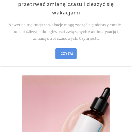
przetrwać zmianę czasu i cieszyć się
wakacjami
Nawet najpiękniejsze wakacje mogą zacząć się nieprzyjemnie –
od uciążliwych dolegliwości związanych z aklimatyzacją i
zmianą stref czasowych. Czym jest…
CZYTAJ