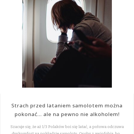
Strach przed lataniem samolotem można
pokonać… ale na pewno nie alkoholem!
Szacuje się, że aż 1/3 Polaków boi się latać, a połowa odczuwa
dyskomfort na pokładzie samolotu. Osoby z awiofobią, bo…