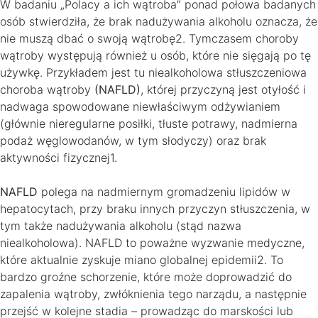
W badaniu „Polacy a ich wątroba” ponad połowa badanych
osób stwierdziła, że brak nadużywania alkoholu oznacza, że
nie muszą dbać o swoją wątrobę2. Tymczasem choroby
wątroby występują również u osób, które nie sięgają po tę
używkę. Przykładem jest tu niealkoholowa stłuszczeniowa
choroba wątroby
(NAFLD)
, której przyczyną jest otyłość i
nadwaga spowodowane niewłaściwym odżywianiem
(głównie nieregularne posiłki, tłuste potrawy, nadmierna
podaż węglowodanów, w tym słodyczy) oraz brak
aktywności fizycznej1.
NAFLD
polega na nadmiernym gromadzeniu lipidów w
hepatocytach, przy braku innych przyczyn stłuszczenia, w
tym także nadużywania alkoholu (stąd nazwa
niealkoholowa). NAFLD to poważne wyzwanie medyczne,
które aktualnie zyskuje miano globalnej epidemii2. To
bardzo groźne schorzenie, które może doprowadzić do
zapalenia wątroby, zwłóknienia tego narządu, a następnie
przejść w kolejne stadia – prowadząc do marskości lub