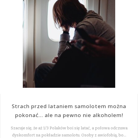
Strach przed lataniem samolotem można
pokonać… ale na pewno nie alkoholem!
Szacuje się, że aż 1/3 Polaków boi się latać, a połowa odczuwa
dyskomfort na pokładzie samolotu. Osoby z awiofobią, bo…