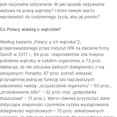
jest racjonalne odżywianie. W jaki sposób odżywianie
wpływa na pracę wątroby? I które nawyki warto
wprowadzić do codziennego życia, aby jej pomóc?
Co Polacy wiedzą o wątrobie?
Według badania „Polacy a ich wątroba”2,
przeprowadzonego przez Instytut GfK na zlecenie firmy
Sanofi w 2017 r., 84 proc. respondentów zna miejsce
położenia wątroby w ludzkim organizmie, a 73 proc.
deklaruje, że nie odczuwa żadnych dolegliwości z nią
związanych. Ponadto, 87 proc. potrafi wskazać
przynajmniej jedną jej funkcję (do najczęstszych
odpowiedzi należą: „oczyszczenie organizmu” – 50 proc.,
„produkowanie żółci” – 32 proc oraz „gospodarka
tłuszczowa” – 31 proc.). Warto również przytoczyć dane
dotyczące znajomości czynników ryzyka występowania
dolegliwości wątrobowych – 70 proc. ankietowanych
wskazało, że głównym zagrożeniem dla prawidłowej pracy