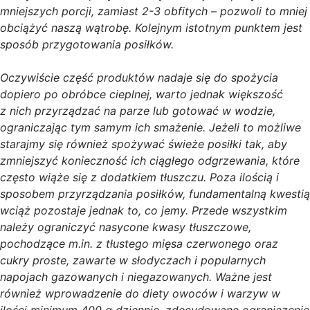
mniejszych porcji, zamiast 2-3 obfitych – pozwoli to mniej
obciążyć naszą wątrobę. Kolejnym istotnym punktem jest
sposób przygotowania posiłków.
Oczywiście część produktów nadaje się do spożycia
dopiero po obróbce cieplnej, warto jednak większość
z nich przyrządzać na parze lub gotować w wodzie,
ograniczając tym samym ich smażenie. Jeżeli to możliwe
starajmy się również spożywać świeże posiłki tak, aby
zmniejszyć konieczność ich ciągłego odgrzewania, które
często wiąże się z dodatkiem tłuszczu. Poza ilością i
sposobem przyrządzania posiłków, fundamentalną kwestią
wciąż pozostaje jednak to, co jemy. Przede wszystkim
należy ograniczyć nasycone kwasy tłuszczowe,
pochodzące m.in. z tłustego mięsa czerwonego oraz
cukry proste, zawarte w słodyczach i popularnych
napojach gazowanych i niegazowanych. Ważne jest
również wprowadzenie do diety owoców i warzyw w
ilości minimum 400 g dziennie, zdecydowane ograniczenie