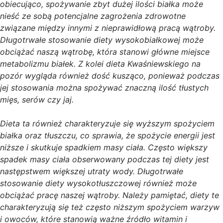
obiecująco, spożywanie zbyt dużej ilości białka może
nieść ze sobą potencjalne zagrożenia zdrowotne
związane między innymi z nieprawidłową pracą wątroby.
Długotrwałe stosowanie diety wysokobiałkowej może
obciążać naszą wątrobę, która stanowi główne miejsce
metabolizmu białek. Z kolei dieta Kwaśniewskiego na
pozór wygląda również dość kusząco, ponieważ podczas
jej stosowania można spożywać znaczną ilość tłustych
mięs, serów czy jaj.
Dieta ta również charakteryzuje się wyższym spożyciem
białka oraz tłuszczu, co sprawia, że spożycie energii jest
niższe i skutkuje spadkiem masy ciała. Często większy
spadek masy ciała obserwowany podczas tej diety jest
następstwem większej utraty wody. Długotrwałe
stosowanie diety wysokotłuszczowej również może
obciążać pracę naszej wątroby. Należy pamiętać, diety te
charakteryzują się też często niższym spożyciem warzyw
i owoców, które stanowią ważne źródło witamin i