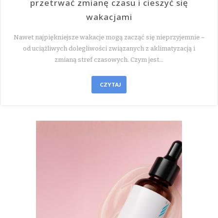
przetrwać zmianę czasu i cieszyć się
wakacjami
Nawet najpiękniejsze wakacje mogą zacząć się nieprzyjemnie –
od uciążliwych dolegliwości związanych z aklimatyzacją i
zmianą stref czasowych. Czym jest…
CZYTAJ