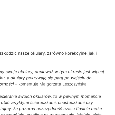
szkodzić nasze okulary, zarówno korekcyjne, jak i
y swoje okulary, ponieważ w tym okresie jest więcej
u, a okulary pokrywają się parą po wejściu do
otności –
komentuje Małgorzata Leszczyńska.
rzecierania swoich okularów, to w pewnym momencie
robić zwykłymi ściereczkami, chusteczkami czy
ętajmy, że pozorna oszczędność czasu finalnie może
szczególnie wrażliwe na zarysowania. Istnieje wiele