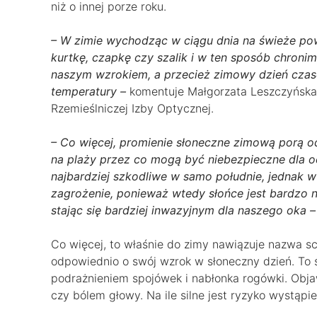
niż o innej porze roku.
– W zimie wychodząc w ciągu dnia na świeże pow
kurtkę, czapkę czy szalik i w ten sposób chroni
naszym wzrokiem, a przecież zimowy dzień czasem 
temperatury –
komentuje Małgorzata Leszczyńska,
Rzemieślniczej Izby Optycznej.
– Co więcej, promienie słoneczne zimową porą od
na plaży przez co mogą być niebezpieczne dla ocz
najbardziej szkodliwe w samo południe, jednak w
zagrożenie, ponieważ wtedy słońce jest bardzo n
stając się bardziej inwazyjnym dla naszego oka –
Co więcej, to właśnie do zimy nawiązuje nazwa sc
odpowiednio o swój wzrok w słoneczny dzień. To ś
podrażnieniem spojówek i nabłonka rogówki. Objaw
czy bólem głowy. Na ile silne jest ryzyko wystąpie