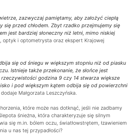
ietrze, zazwyczaj pamiętamy, aby założyć ciepłą
my się przed chłodem. Zbyt rzadko przejmujemy się
jest bardziej słoneczny niż letni, mimo niskiej
 optyk i optometrysta oraz ekspert Krajowej
bija się od śniegu w większym stopniu niż od piasku
u. Istnieje także przekonanie, że słońce jest
 rzeczywistości godzina 9 czy 14 stwarza większe
isko i pod większym kątem odbija się od powierzchni
dodaje Małgorzata Leszczyńska.
horzenia, które może nas dotknąć, jeśli nie zadbamy
lepota śnieżna, która charakteryzuje się silnym
ia się m.in. bólem oczu, światłowstrętem, łzawieniem
nia u nas tej przypadłości?