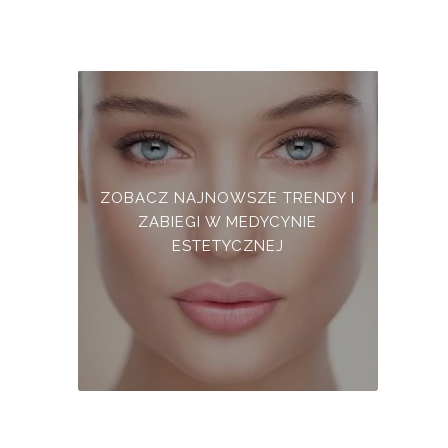
ZOBACZ NAJNOWSZE TRENDY I
ZABIEGI W MEDYCYNIE
ESTETYCZNEJ