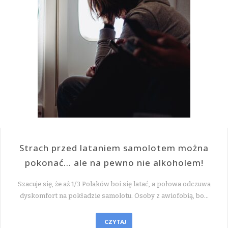
Strach przed lataniem samolotem można
pokonać… ale na pewno nie alkoholem!
Szacuje się, że aż 1/3 Polaków boi się latać, a połowa odczuwa
dyskomfort na pokładzie samolotu. Osoby z awiofobią, bo…
CZYTAJ