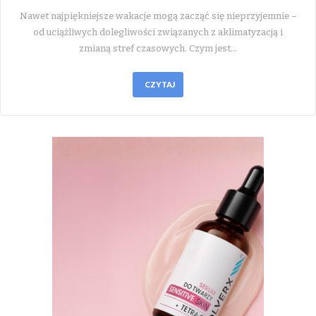
Nawet najpiękniejsze wakacje mogą zacząć się nieprzyjemnie –
od uciążliwych dolegliwości związanych z aklimatyzacją i
zmianą stref czasowych. Czym jest…
CZYTAJ