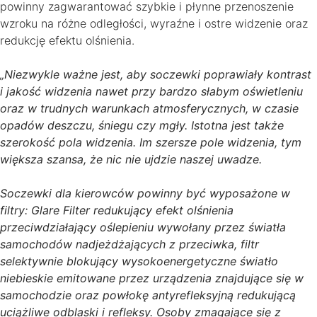
powinny zagwarantować szybkie i płynne przenoszenie
wzroku na różne odległości, wyraźne i ostre widzenie oraz
redukcję efektu olśnienia.
„Niezwykle ważne jest, aby soczewki poprawiały kontrast
i jakość widzenia nawet przy bardzo słabym oświetleniu
oraz w trudnych warunkach atmosferycznych, w czasie
opadów deszczu, śniegu czy mgły. Istotna jest także
szerokość pola widzenia. Im szersze pole widzenia, tym
większa szansa, że nic nie ujdzie naszej uwadze.
Soczewki dla kierowców powinny być wyposażone w
filtry: Glare Filter redukujący efekt olśnienia
przeciwdziałający oślepieniu wywołany przez światła
samochodów nadjeżdżających z przeciwka, filtr
selektywnie blokujący wysokoenergetyczne światło
niebieskie emitowane przez urządzenia znajdujące się w
samochodzie oraz powłokę antyrefleksyjną redukującą
uciążliwe odblaski i refleksy. Osoby zmagające się z