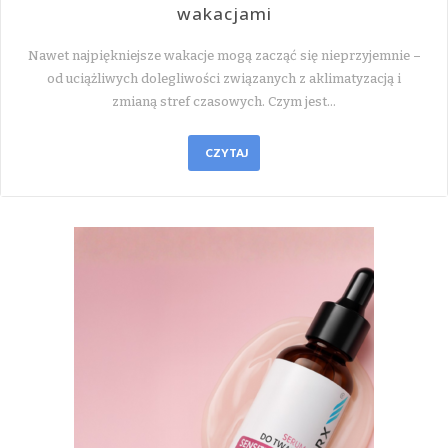
wakacjami
Nawet najpiękniejsze wakacje mogą zacząć się nieprzyjemnie –
od uciążliwych dolegliwości związanych z aklimatyzacją i
zmianą stref czasowych. Czym jest…
CZYTAJ