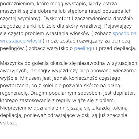
podrażnieniom, które mogą wystąpić, kiedy ostrza
maszynki są źle dobrane lub stępione (stąd potrzeba ich
częstej wymiany). Dyskomfort i zaczerwienienia doraźnie
złagodzą pianki lub żele dla skóry wrażliwej. Pojawiający
się często problem wrastania włosków ( zobacz
sposób na
wrastajace włoski
) może zostać rozwiązany za pomocą
peelingów ( zobacz wszytsko o
peelingu
) przed depilacją.
Maszynka do golenia okazuje się niezawodna w sytuacjach
awaryjnych, jak nagły wyjazd czy nieplanowane wieczorne
wyjście. Minusem jest jednak konieczność częstego
powtarzania, co z kolei nie pozwala skórze na pełną
regenerację. Drugim popularnym sposobem jest depilator,
którego zastosowanie z reguły wiąże się z bólem.
Nieprzyjemne doznania zmniejszają się z każdą kolejną
depilacją, ponieważ odrastające włoski są już znacznie
słabsze.