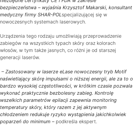
niezbędne certyfikaty CE i FDA w zakresie
bezpieczeństwa – wyjaśnia Krzysztof Makarski, konsultant
medyczny firmy SHAR-POL
specjalizującej się w
nowoczesnych systemach laserowych.
Urządzenia tego rodzaju umożliwiają przeprowadzenie
zabiegów na wszystkich typach skóry oraz kolorach
włosów, w tym także jasnych, co różni je od starszej
generacji laserów.
– Zastosowany w laserze eLase nowoczesny tryb Motif
naświetlający skórę impulsami o niższej energii, ale za to o
bardzo wysokiej częstotliwości, w krótkim czasie pozwala
wykonać praktycznie bezbolesny zabieg. Kontrolę
wszelkich parametrów epilacji zapewnia monitoring
temperatury skóry, który razem z jej aktywnym
chłodzeniem redukuje ryzyko wystąpienia jakichkolwiek
poparzeń do minimum –
podkreśla ekspert.