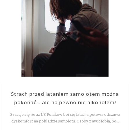
Strach przed lataniem samolotem można
pokonać… ale na pewno nie alkoholem!
Szacuje się, że aż 1/3 Polaków boi się latać, a połowa odczuwa
dyskomfort na pokładzie samolotu. Osoby z awiofobią, bo…