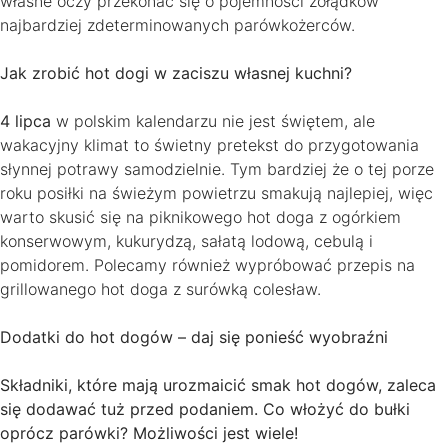
własne oczy przekonać się o pojemności żołądków
najbardziej zdeterminowanych parówkożerców.
Jak zrobić hot dogi w zaciszu własnej kuchni?
4 lipca
w polskim kalendarzu nie jest świętem, ale
wakacyjny klimat to świetny pretekst do przygotowania
słynnej potrawy samodzielnie. Tym bardziej że o tej porze
roku posiłki na świeżym powietrzu smakują najlepiej, więc
warto skusić się na piknikowego hot doga z ogórkiem
konserwowym, kukurydzą, sałatą lodową, cebulą i
pomidorem. Polecamy również wypróbować przepis na
grillowanego hot doga z surówką colesław.
Dodatki do hot dogów – daj się ponieść wyobraźni
Składniki, które mają urozmaicić smak hot dogów, zaleca
się dodawać tuż przed podaniem. Co włożyć do bułki
oprócz parówki? Możliwości jest wiele!