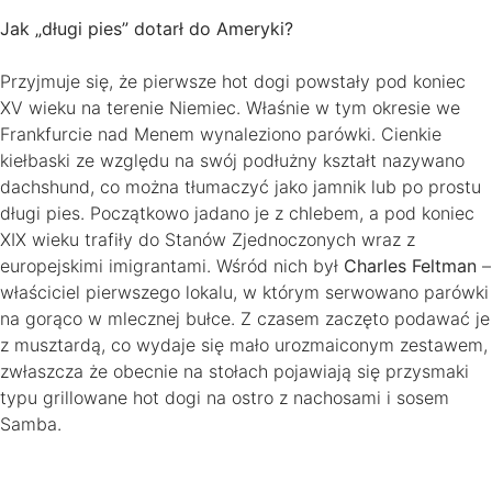
Jak „długi pies” dotarł do Ameryki?
Przyjmuje się, że pierwsze hot dogi powstały pod koniec
XV wieku na terenie Niemiec. Właśnie w tym okresie we
Frankfurcie nad Menem wynaleziono parówki. Cienkie
kiełbaski ze względu na swój podłużny kształt nazywano
dachshund, co można tłumaczyć jako jamnik lub po prostu
długi pies. Początkowo jadano je z chlebem, a pod koniec
XIX wieku trafiły do Stanów Zjednoczonych wraz z
europejskimi imigrantami. Wśród nich był
Charles Feltman
–
właściciel pierwszego lokalu, w którym serwowano parówki
na gorąco w mlecznej bułce. Z czasem zaczęto podawać je
z musztardą, co wydaje się mało urozmaiconym zestawem,
zwłaszcza że obecnie na stołach pojawiają się przysmaki
typu grillowane hot dogi na ostro z nachosami i sosem
Samba.