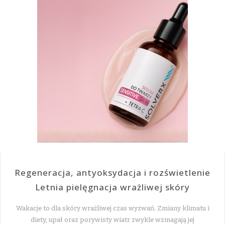
Regeneracja, antyoksydacja i rozświetlenie
Letnia pielęgnacja wrażliwej skóry
Wakacje to dla skóry wrażliwej czas wyzwań. Zmiany klimatu i
diety, upał oraz porywisty wiatr zwykle wzmagają jej