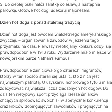
3.
Do ciepłej bułki nałóż sałatkę colesław, a następnie
parówkę. Gotowe hot dogi udekoruj majonezem.
Dzień hot doga z ponad stuletnią tradycją
Dzień hot doga jest owocem wieloletniego amerykańskiego
zwyczaju – organizowania zawodów w jedzeniu tego
przysmaku na czas. Pierwszy nieoficjalny konkurs odbył się
prawdopodobnie w 1916 roku. Wydarzenie miało miejsce w
nowojorskim barze Nathan’s Famous
.
Prawdopodobnie zainicjowało go czterech imigrantów,
którzy w ten sposób starali się ustalić, kto z nich jest
największym patriotą. O uzyskaniu honorowego tytułu miała
zdecydować największa liczba zjedzonych hot dogów. Do
dziś ten nietypowy sport przyciąga rzesze śmiałków
chcących spróbować swoich sił w apetycznej konkurencji
oraz kibiców dopingujących zawodników i pragnących na