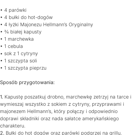
• 4 parówki
• 4 bułki do hot-dogów
• 4 łyżki Majonezu Hellmann’s Oryginalny
• ¾ białej kapusty
• 1 marchewka
• 1 cebula
• sok z 1 cytryny
• 1 szczypta soli
• 1 szczypta pieprzu
Sposób przygotowania:
1.
Kapustę poszatkuj drobno, marchewkę zetrzyj na tarce i
wymieszaj wszystko z sokiem z cytryny, przyprawami i
majonezem Hellmann’s, który połączy i odpowiednio
doprawi składniki oraz nada sałatce amerykańskiego
charakteru.
2.
Bułki do hot dogów oraz parówki podgrzej na grillu.