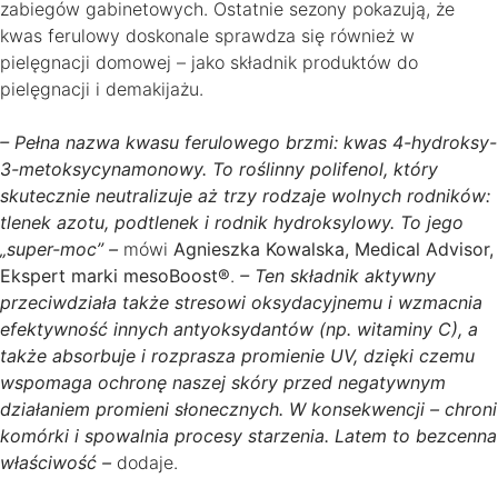
zabiegów gabinetowych. Ostatnie sezony pokazują, że
kwas ferulowy doskonale sprawdza się również w
pielęgnacji domowej – jako składnik produktów do
pielęgnacji i demakijażu.
– Pełna nazwa kwasu ferulowego brzmi: kwas 4-hydroksy-
3-metoksycynamonowy. To roślinny polifenol, który
skutecznie neutralizuje aż trzy rodzaje wolnych rodników:
tlenek azotu, podtlenek i rodnik hydroksylowy. To jego
„super-moc” –
mówi
Agnieszka Kowalska, Medical Advisor,
Ekspert marki mesoBoost®
.
– Ten składnik aktywny
przeciwdziała także stresowi oksydacyjnemu i wzmacnia
efektywność innych antyoksydantów (np. witaminy C), a
także absorbuje i rozprasza promienie UV, dzięki czemu
wspomaga ochronę naszej skóry przed negatywnym
działaniem promieni słonecznych. W konsekwencji – chroni
komórki i spowalnia procesy starzenia. Latem to bezcenna
właściwość –
dodaje.