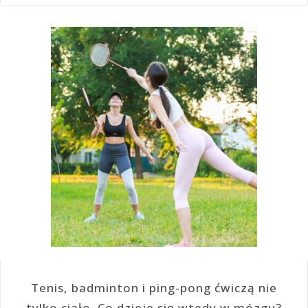
Tenis, badminton i ping-pong ćwiczą nie
tylko ciało. Co dzieje się wtedy w mózgu?