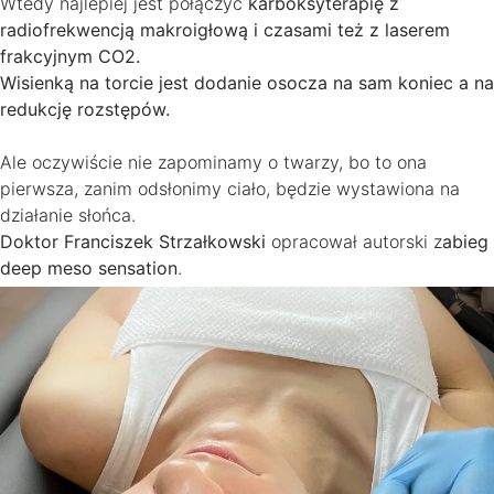
Wtedy najlepiej jest połączyć
karboksyterapię z
radiofrekwencją makroigłową i czasami też z laserem
frakcyjnym CO2.
Wisienką na torcie jest dodanie osocza na sam koniec a na
redukcję rozstępów.
Ale oczywiście nie zapominamy o twarzy, bo to ona
pierwsza, zanim odsłonimy ciało, będzie wystawiona na
działanie słońca.
Doktor Franciszek Strzałkowski
opracował autorski z
abieg
deep meso sensation
.