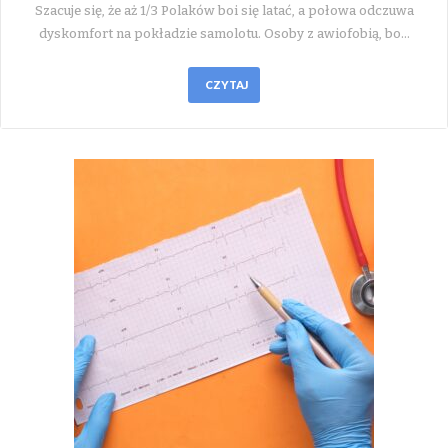
Szacuje się, że aż 1/3 Polaków boi się latać, a połowa odczuwa
dyskomfort na pokładzie samolotu. Osoby z awiofobią, bo…
CZYTAJ