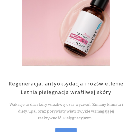
Regeneracja, antyoksydacja i rozświetlenie
Letnia pielęgnacja wrażliwej skóry
Wakacje to dla skóry wrażliwej czas wyzwań. Zmiany klimatu i
diety, upał oraz porywisty wiatr zwykle wzmagają jej
reaktywność. Pielęgnacyjnym…