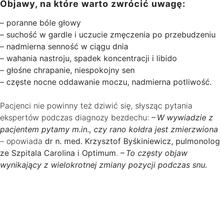
Objawy, na które warto zwrócić uwagę:
– poranne bóle głowy
– suchość w gardle i uczucie zmęczenia po przebudzeniu
– nadmierna senność w ciągu dnia
– wahania nastroju, spadek koncentracji i libido
– głośne chrapanie, niespokojny sen
– częste nocne oddawanie moczu, nadmierna potliwość.
Pacjenci nie powinny też dziwić się, słysząc pytania
ekspertów podczas diagnozy bezdechu:
– W wywiadzie z
pacjentem pytamy m.in., czy rano kołdra jest zmierzwiona
–
opowiada
dr n. med. Krzysztof Byśkiniewicz, pulmonolog
ze Szpitala Carolina i Optimum
.
– To częsty objaw
wynikający z wielokrotnej zmiany pozycji podczas snu.