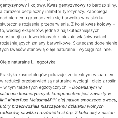
gentyzynowy i kojowy. Kwas gentyzynowy
to bardzo silny,
a zarazem bezpieczny inhibitor tyrozynazy. Zapobiega
nadmiernemu gromadzeniu się barwnika w naskórku i
skutecznie rozjaśnia przebarwienia. Z kolei
kwas kojowy
–
to, według ekspertów, jedna z najskuteczniejszych
substancji o udowodnionych klinicznie właściwościach
rozjaśniających zmiany barwnikowe. Skuteczne dopełnienie
tych kwasów stanowią oleje naturalne i wyciągi roślinne.
Oleje naturalne i… egzotyka
Praktyka kosmetologów pokazuje, że idealnym wsparciem
w redukcji przebarwień są naturalne wyciągi i oleje z roślin
– w tym także tych egzotycznych.
– Docenianym w
salonach kosmetycznych komponentem jest zawarty w
linii #interfuse Melasma&PIH olej nasion smoczego owocu,
który przeciwdziała niszczącemu działaniu wolnych
rodników, nawilża i rozświetla skórę. Z kolei olej z nasion