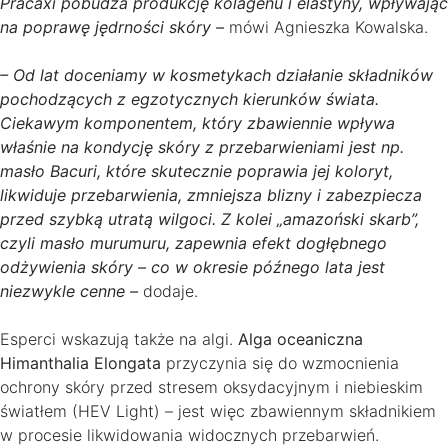
Pracaxi pobudza produkcję kolagenu i elastyny, wpływając
na poprawę jędrności skóry –
mówi Agnieszka Kowalska.
– Od lat doceniamy w kosmetykach działanie składników
pochodzących z egzotycznych kierunków świata.
Ciekawym komponentem, który zbawiennie wpływa
właśnie na kondycję skóry z przebarwieniami jest np.
masło Bacuri, które skutecznie poprawia jej koloryt,
likwiduje przebarwienia, zmniejsza blizny i zabezpiecza
przed szybką utratą wilgoci. Z kolei „amazoński skarb”,
czyli masło murumuru, zapewnia efekt dogłębnego
odżywienia skóry – co w okresie późnego lata jest
niezwykle cenne –
dodaje.
Esperci wskazują także na algi.
Alga oceaniczna
Himanthalia Elongata
przyczynia się do wzmocnienia
ochrony skóry przed stresem oksydacyjnym i niebieskim
światłem (HEV Light) – jest więc zbawiennym składnikiem
w procesie likwidowania widocznych przebarwień.