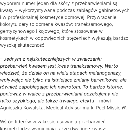
wyborem numer jeden dla skóry z przebarwieniami są
kwasy – wykorzystywane podczas zabiegów gabinetowych
i w profesjonalnej kosmetyce domowej. Przywracanie
kolorytu cery to domena kwasów: traneksamowego,
gentyzynowego i kojowego, które stosowane w
kosmetykach w odpowiednich stężeniach wykazują bardzo
wysoką skuteczność.
– Jednym z najskuteczniejszych w zwalczaniu
przebarwień kwasem jest kwas traneksamowy. Warto
wiedzieć, że działa on na wielu etapach melanogenezy,
wpływając nie tylko na istniejące zmiany barwnikowe, ale
również zapobiegając ich nawrotom. To bardzo istotne,
ponieważ w walce z przebarwieniami oczekujemy nie
tylko szybkiego, ale także trwałego efektu –
mówi
Agnieszka Kowalska, Medical Advisor marki Peel Mission®.
Wśród liderów w zakresie usuwania przebarwień
kosmetolodzy wymieniają także dwa inne kwasy: