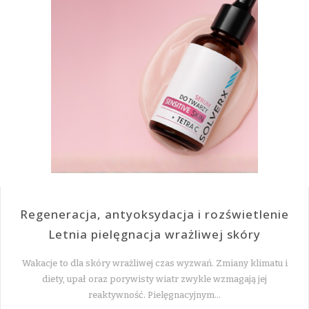
Regeneracja, antyoksydacja i rozświetlenie
Letnia pielęgnacja wrażliwej skóry
Wakacje to dla skóry wrażliwej czas wyzwań. Zmiany klimatu i
diety, upał oraz porywisty wiatr zwykle wzmagają jej
reaktywność. Pielęgnacyjnym…