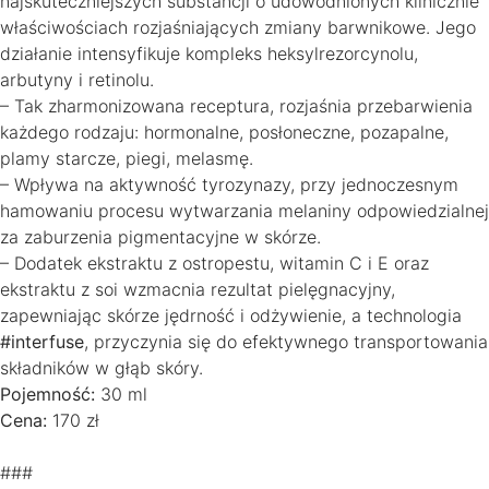
najskuteczniejszych substancji o udowodnionych klinicznie
właściwościach rozjaśniających zmiany barwnikowe. Jego
działanie intensyfikuje kompleks heksylrezorcynolu,
arbutyny i retinolu.
– Tak zharmonizowana receptura, rozjaśnia przebarwienia
każdego rodzaju: hormonalne, posłoneczne, pozapalne,
plamy starcze, piegi, melasmę.
– Wpływa na aktywność tyrozynazy, przy jednoczesnym
hamowaniu procesu wytwarzania melaniny odpowiedzialnej
za zaburzenia pigmentacyjne w skórze.
– Dodatek ekstraktu z ostropestu, witamin C i E oraz
ekstraktu z soi wzmacnia rezultat pielęgnacyjny,
zapewniając skórze jędrność i odżywienie, a technologia
#interfuse
, przyczynia się do efektywnego transportowania
składników w głąb skóry.
Pojemność:
30 ml
Cena:
170 zł
###