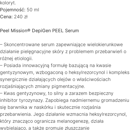
koloryt.
Pojemność:
50 ml
Cena:
240 zł
Peel Mission® DepiGen PEEL Serum
– Skoncentrowane serum zapewniające wielokierunkowe
działanie pielęgnacyjne skóry z problemem przebarwień o
różnej etiologii.
– Posiada innowacyjną formułę bazującą na kwasie
gentyzynowym, wzbogaconą o heksylrezorcynol i kompleks
synergicznie działających olejów o właściwościach
rozjaśniających zmiany pigmentacyjne.
– Kwas gentyzynowy, to silny a zarazem bezpieczny
inhibitor tyrozynazy. Zapobiega nadmiernemu gromadzeniu
się barwnika w naskórku i skutecznie rozjaśnia
przebarwienia. Jego działanie wzmacnia heksylrezorcynol,
który znacząco ogranicza melanogenezę, działa
wybielająco, a także promuje złuszczanie