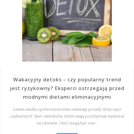
Wakacyjny detoks – czy popularny trend
jest ryzykowny? Eksperci ostrzegają przed
modnymi dietami eliminacyjnymi
Latem media społecznościowe zalewają porady dotyczące
„cudownych” diet i detoksów, które mają pozytywnie wpływać
na zdrowie. Choć mogą być one…