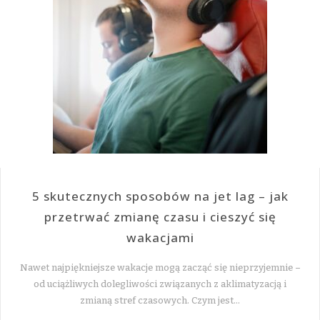
5 skutecznych sposobów na jet lag – jak
przetrwać zmianę czasu i cieszyć się
wakacjami
Nawet najpiękniejsze wakacje mogą zacząć się nieprzyjemnie –
od uciążliwych dolegliwości związanych z aklimatyzacją i
zmianą stref czasowych. Czym jest…