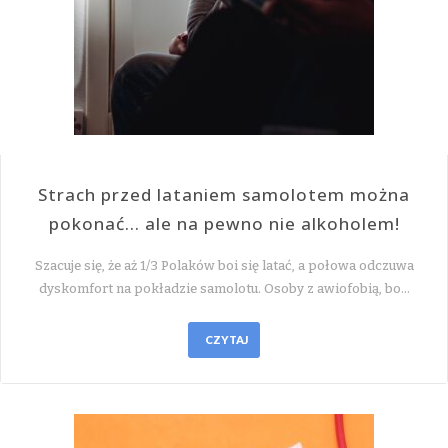
Strach przed lataniem samolotem można
pokonać… ale na pewno nie alkoholem!
Szacuje się, że aż 1/3 Polaków boi się latać, a połowa odczuwa
dyskomfort na pokładzie samolotu. Osoby z awiofobią, bo…
CZYTAJ