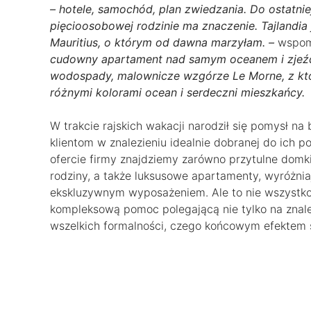
– hotele, samochód, plan zwiedzania. Do ostatnie
pięcioosobowej rodzinie ma znaczenie. Tajlandia ja
Mauritius, o którym od dawna marzyłam. –
wspomi
cudowny apartament nad samym oceanem i zjeźdz
wodospady, malownicze wzgórze Le Morne, z któr
różnymi kolorami ocean i serdeczni mieszkańcy.
W trakcie rajskich wakacji narodził się pomysł 
klientom w znalezieniu idealnie dobranej do ich 
ofercie firmy znajdziemy zarówno przytulne domk
rodziny, a także luksusowe apartamenty, wyróżnia
ekskluzywnym wyposażeniem. Ale to nie wszystko
kompleksową pomoc polegającą nie tylko na znalez
wszelkich formalności, czego końcowym efektem s