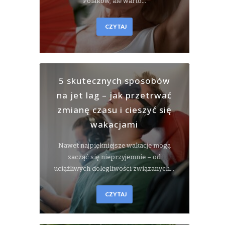
Polaków, ale warto…
CZYTAJ
5 skutecznych sposobów
na jet lag – jak przetrwać
zmianę czasu i cieszyć się
wakacjami
Nawet najpiękniejsze wakacje mogą
zacząć się nieprzyjemnie – od
uciążliwych dolegliwości związanych…
CZYTAJ