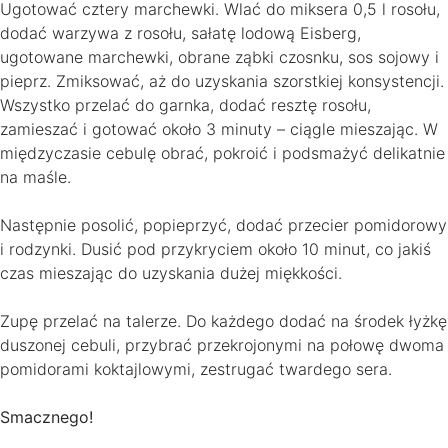
Ugotować cztery marchewki. Wlać do miksera 0,5 l rosołu,
dodać warzywa z rosołu, sałatę lodową Eisberg,
ugotowane marchewki, obrane ząbki czosnku, sos sojowy i
pieprz. Zmiksować, aż do uzyskania szorstkiej konsystencji.
Wszystko przelać do garnka, dodać resztę rosołu,
zamieszać i gotować około 3 minuty – ciągle mieszając. W
międzyczasie cebulę obrać, pokroić i podsmażyć delikatnie
na maśle.
Następnie posolić, popieprzyć, dodać przecier pomidorowy
i rodzynki. Dusić pod przykryciem około 10 minut, co jakiś
czas mieszając do uzyskania dużej miękkości.
Zupę przelać na talerze. Do każdego dodać na środek łyżkę
duszonej cebuli, przybrać przekrojonymi na połowę dwoma
pomidorami koktajlowymi, zestrugać twardego sera.
Smacznego!