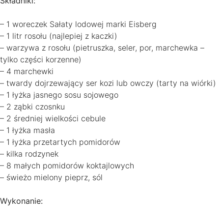
Składniki:
– 1 woreczek Sałaty lodowej marki Eisberg
– 1 litr rosołu (najlepiej z kaczki)
– warzywa z rosołu (pietruszka, seler, por, marchewka –
tylko części korzenne)
– 4 marchewki
– twardy dojrzewający ser kozi lub owczy (tarty na wiórki)
– 1 łyżka jasnego sosu sojowego
– 2 ząbki czosnku
– 2 średniej wielkości cebule
– 1 łyżka masła
– 1 łyżka przetartych pomidorów
– kilka rodzynek
– 8 małych pomidorów koktajlowych
– świeżo mielony pieprz, sól
Wykonanie: