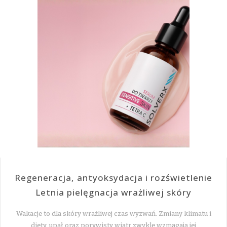
Regeneracja, antyoksydacja i rozświetlenie
Letnia pielęgnacja wrażliwej skóry
Wakacje to dla skóry wrażliwej czas wyzwań. Zmiany klimatu i
diety, upał oraz porywisty wiatr zwykle wzmagają jej