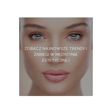
ZOBACZ NAJNOWSZE TRENDY I
ZABIEGI W MEDYCYNIE
ESTETYCZNEJ