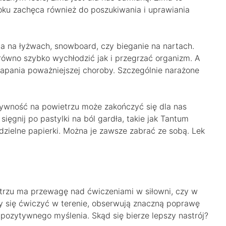
oku zachęca również do poszukiwania i uprawiania
da na łyżwach, snowboard, czy bieganie na nartach.
ówno szybko wychłodzić jak i przegrzać organizm. A
złapania poważniejszej choroby. Szczególnie narażone
ktywność na powietrzu może zakończyć się dla nas
gnij po pastylki na ból gardła, takie jak Tantum
zielne papierki. Można je zawsze zabrać ze sobą. Lek
rzu ma przewagę nad ćwiczeniami w siłowni, czy w
y się ćwiczyć w terenie, obserwują znaczną poprawę
e pozytywnego myślenia. Skąd się bierze lepszy nastrój?