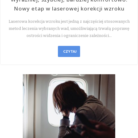
Nowy etap w laserowej korekcji wzroku
Laserowa korekcja wzroku jest jedną z najczęściej stosowanych
metod leczenia wybranych wad, umożliwiającą trwałą poprawę
ostrości widzenia i ograniczenie zależności…
CZYTAJ