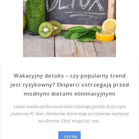
Wakacyjny detoks – czy popularny trend
jest ryzykowny? Eksperci ostrzegają przed
modnymi dietami eliminacyjnymi
Latem media społecznościowe zalewają porady dotyczące
„cudownych” diet i detoksów, które mają pozytywnie wpływać
na zdrowie. Choć mogą być one…
CZYTAJ