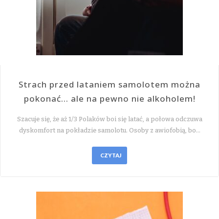
Strach przed lataniem samolotem można
pokonać… ale na pewno nie alkoholem!
Szacuje się, że aż 1/3 Polaków boi się latać, a połowa odczuwa
dyskomfort na pokładzie samolotu. Osoby z awiofobią, bo…
CZYTAJ