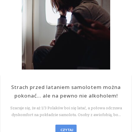
Strach przed lataniem samolotem można
pokonać… ale na pewno nie alkoholem!
Szacuje się, że aż 1/3 Polaków boi się latać, a połowa odczuwa
dyskomfort na pokładzie samolotu. Osoby z awiofobią, bo…
CZYTAJ