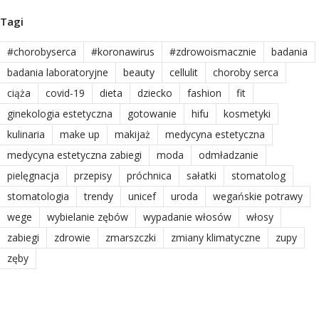
Tagi
#chorobyserca
#koronawirus
#zdrowoismacznie
badania
badania laboratoryjne
beauty
cellulit
choroby serca
ciąża
covid-19
dieta
dziecko
fashion
fit
ginekologia estetyczna
gotowanie
hifu
kosmetyki
kulinaria
make up
makijaż
medycyna estetyczna
medycyna estetyczna zabiegi
moda
odmładzanie
pielęgnacja
przepisy
próchnica
sałatki
stomatolog
stomatologia
trendy
unicef
uroda
wegańskie potrawy
wege
wybielanie zębów
wypadanie włosów
włosy
zabiegi
zdrowie
zmarszczki
zmiany klimatyczne
zupy
zęby