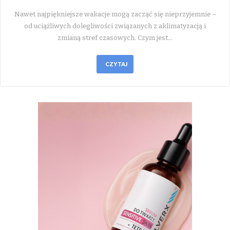
Nawet najpiękniejsze wakacje mogą zacząć się nieprzyjemnie –
od uciążliwych dolegliwości związanych z aklimatyzacją i
zmianą stref czasowych. Czym jest…
CZYTAJ