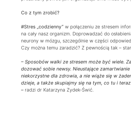
Co z tym zrobić?
#Stres „codzienny”
w połączeniu ze stresem inf
na cały nasz organizm. Doprowadzać do osłabien
neurony w mózgu, szczególnie w części odpowiedz
Czy można temu zaradzić? Z pewnością tak – star
– Sposobów walki ze stresem może być wiele. Za
dozować sobie newsy. Nieustające zamartwianie s
niekorzystne dla zdrowia, a nie wiąże się w żade
dzieje, a także skupiajmy się na tym, co tu i te
–
radzi dr Katarzyna Zydek-Świć.