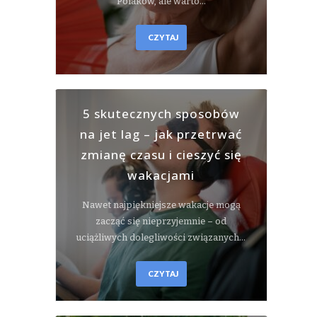
Polaków, ale warto…
CZYTAJ
5 skutecznych sposobów
na jet lag – jak przetrwać
zmianę czasu i cieszyć się
wakacjami
Nawet najpiękniejsze wakacje mogą
zacząć się nieprzyjemnie – od
uciążliwych dolegliwości związanych…
CZYTAJ