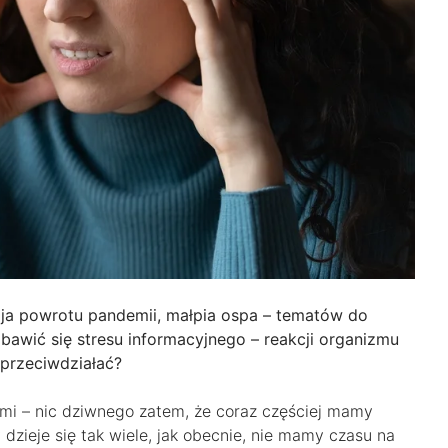
zja powrotu pandemii, małpia ospa – tematów do
abawić się stresu informacyjnego – reakcji organizmu
 przeciwdziałać?
i – nic dziwnego zatem, że coraz częściej mamy
 dzieje się tak wiele, jak obecnie, nie mamy czasu na