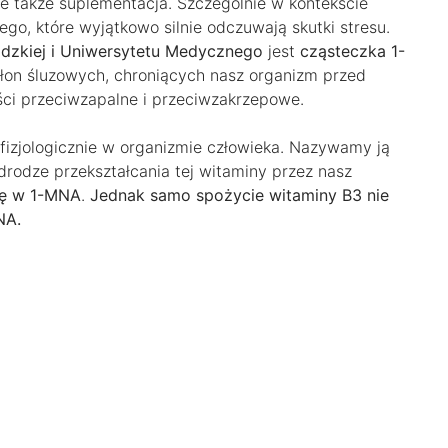
 także suplementacja. Szczególnie w kontekście
, które wyjątkowo silnie odczuwają skutki stresu.
ódzkiej i Uniwersytetu Medycznego
jest
cząsteczka 1-
błon śluzowych, chroniących nasz organizm przed
ści przeciwzapalne i przeciwzakrzepowe.
fizjologicznie w organizmie człowieka. Nazywamy ją
rodze przekształcania tej witaminy przez nasz
ię w 1-MNA
.
Jednak samo spożycie witaminy B3 nie
NA.