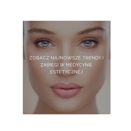
ZOBACZ NAJNOWSZE TRENDY I
ZABIEGI W MEDYCYNIE
ESTETYCZNEJ