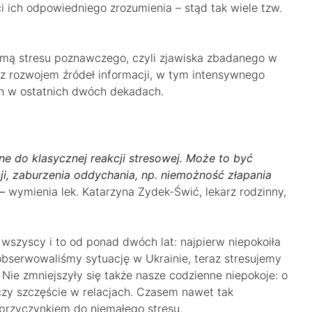
ści ich odpowiedniego zrozumienia – stąd tak wiele tzw.
rmą stresu poznawczego, czyli zjawiska zbadanego w
 z rozwojem źródeł informacji, w tym intensywnego
h w ostatnich dwóch dekadach.
e do klasycznej reakcji stresowej. Może to być
ji, zaburzenia oddychania, np. niemożność złapania
–
wymienia lek. Katarzyna Zydek-Świć, lekarz rodzinny,
 wszyscy i to od ponad dwóch lat: najpierw niepokoiła
bserwowaliśmy sytuację w Ukrainie, teraz stresujemy
Nie zmniejszyły się także nasze codzienne niepokoje: o
, czy szczęście w relacjach. Czasem nawet tak
przyczynkiem do niemałego stresu.