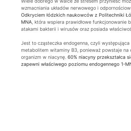
Wiele dobrego w walce ze stresem przynieść może
wzmacniania układów nerwowego i odpornościowego
Odkryciem łódzkich naukowców z Politechniki Ł
MNA
, która wspiera prawidłowe funkcjonowanie 
atakami bakterii i wirusów oraz posiada właściwo
Jest to cząsteczka endogenna, czyli występująca 
metabolitem witaminy B3, ponieważ powstaje na d
organizm w niacynę.
60% niacyny przekształca s
zapewni właściwego poziomu endogennego 1-M