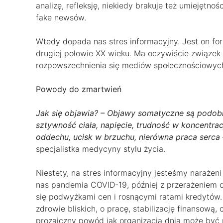
analizę, refleksję, niekiedy brakuje też umiejętno
fake newsów.
Wtedy dopada nas stres informacyjny. Jest on fo
drugiej połowie XX wieku. Ma oczywiście związek
rozpowszechnienia się mediów społecznościowyc
Powody do zmartwień
Jak się objawia? – Objawy somatyczne są podobn
sztywność ciała, napięcie, trudność w koncentrac
oddechu, ucisk w brzuchu, nierówna praca serca 
specjalistka medycyny stylu życia.
Niestety, na stres informacyjny jesteśmy narażeni
nas pandemia COVID-19, później z przerażeniem o
się podwyżkami cen i rosnącymi ratami kredytów. 
zdrowie bliskich, o pracę, stabilizację finansową
prozaiczny powód jak organizacja dnia może być 