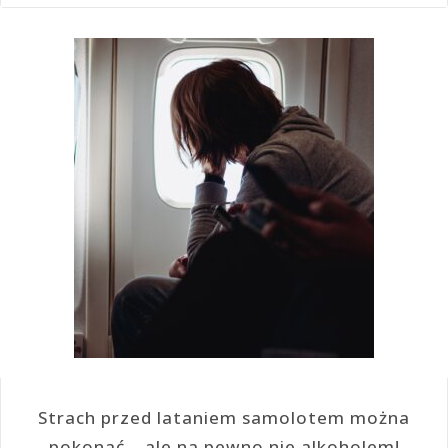
Strach przed lataniem samolotem można
pokonać… ale na pewno nie alkoholem!