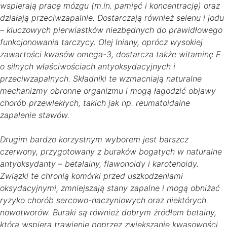
wspierają pracę mózgu (m.in. pamięć i koncentrację) oraz
działają przeciwzapalnie. Dostarczają również selenu i jodu
– kluczowych pierwiastków niezbędnych do prawidłowego
funkcjonowania tarczycy. Olej lniany, oprócz wysokiej
zawartości kwasów omega-3, dostarcza także witaminę E
o silnych właściwościach antyoksydacyjnych i
przeciwzapalnych. Składniki te wzmacniają naturalne
mechanizmy obronne organizmu i mogą łagodzić objawy
chorób przewlekłych, takich jak np. reumatoidalne
zapalenie stawów.
Drugim bardzo korzystnym wyborem jest barszcz
czerwony, przygotowany z buraków bogatych w naturalne
antyoksydanty – betalainy, flawonoidy i karotenoidy.
Związki te chronią komórki przed uszkodzeniami
oksydacyjnymi, zmniejszają stany zapalne i mogą obniżać
ryzyko chorób sercowo-naczyniowych oraz niektórych
nowotworów. Buraki są również dobrym źródłem betainy,
która wspiera trawienie poprzez zwiększanie kwasowości