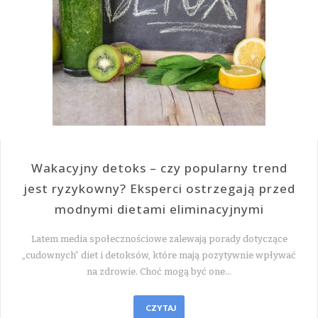
Wakacyjny detoks – czy popularny trend
jest ryzykowny? Eksperci ostrzegają przed
modnymi dietami eliminacyjnymi
Latem media społecznościowe zalewają porady dotyczące
„cudownych” diet i detoksów, które mają pozytywnie wpływać
na zdrowie. Choć mogą być one…
CZYTAJ