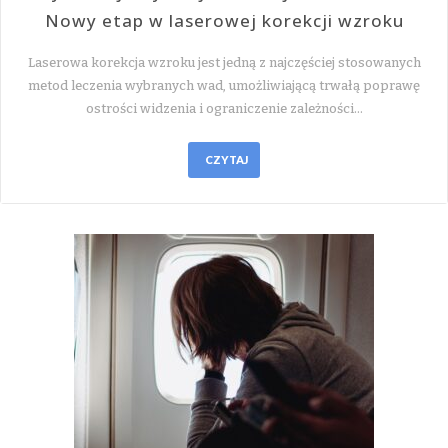
Nowy etap w laserowej korekcji wzroku
Laserowa korekcja wzroku jest jedną z najczęściej stosowanych
metod leczenia wybranych wad, umożliwiającą trwałą poprawę
ostrości widzenia i ograniczenie zależności…
CZYTAJ