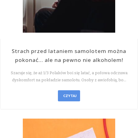
Strach przed lataniem samolotem można
pokonać… ale na pewno nie alkoholem!
Szacuje się, że aż 1/3 Polaków boi się latać, a połowa odczuwa
dyskomfort na pokładzie samolotu. Osoby z awiofobią, bo…
CZYTAJ