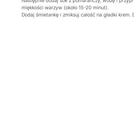
Następnie dodaj sok z pomarańczy, wodę i przypr
miękkości warzyw (około 15-20 minut).
Dodaj śmietankę i zmiksuj całość na gładki kre