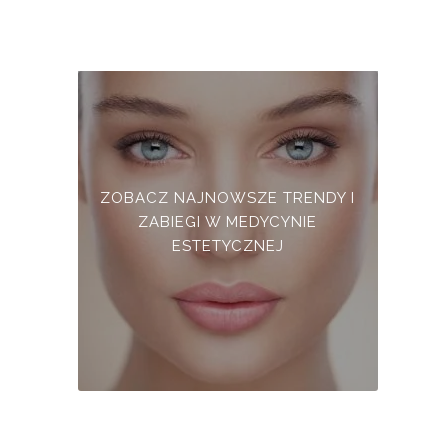
ZOBACZ NAJNOWSZE TRENDY I
ZABIEGI W MEDYCYNIE
ESTETYCZNEJ