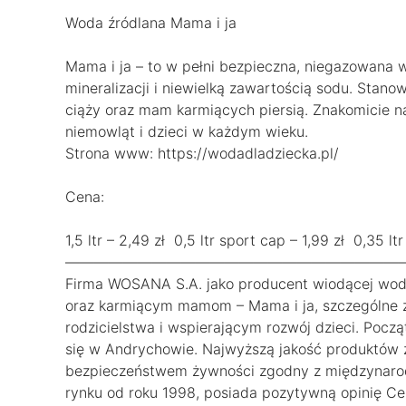
Woda źródlana Mama i ja
Mama i ja – to w pełni bezpieczna, niegazowana w
mineralizacji i niewielką zawartością sodu. Stano
ciąży oraz mam karmiących piersią. Znakomicie n
niemowląt i dzieci w każdym wieku.
Strona www: https://wodadladziecka.pl/
Cena:
1,5 ltr – 2,49 zł 0,5 ltr sport cap – 1,99 zł 0,35 ltr
———————————————————————
Firma WOSANA S.A. jako producent wiodącej wody
oraz karmiącym mamom – Mama i ja, szczególne z
rodzicielstwa i wspierającym rozwój dzieci. Począ
się w Andrychowie. Najwyższą jakość produktów 
bezpieczeństwem żywności zgodny z międzynarod
rynku od roku 1998, posiada pozytywną opinię C