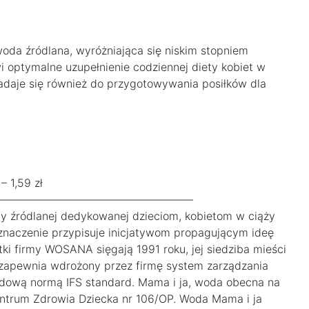
oda źródlana, wyróżniająca się niskim stopniem
wi optymalne uzupełnienie codziennej diety kobiet w
adaje się również do przygotowywania posiłków dla
 – 1,59 zł
——————————————————
 źródlanej dedykowanej dzieciom, kobietom w ciąży
naczenie przypisuje inicjatywom propagującym ideę
tki firmy WOSANA sięgają 1991 roku, jej siedziba mieści
zapewnia wdrożony przez firmę system zarządzania
ową normą IFS standard. Mama i ja, woda obecna na
entrum Zdrowia Dziecka nr 106/OP. Woda Mama i ja