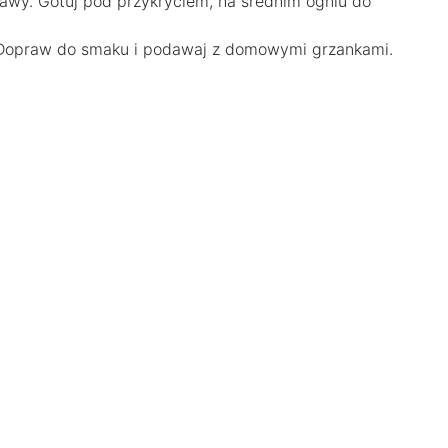
awy. Gotuj pod przykryciem, na średnim ogniu do
m. Dopraw do smaku i podawaj z domowymi grzankami.