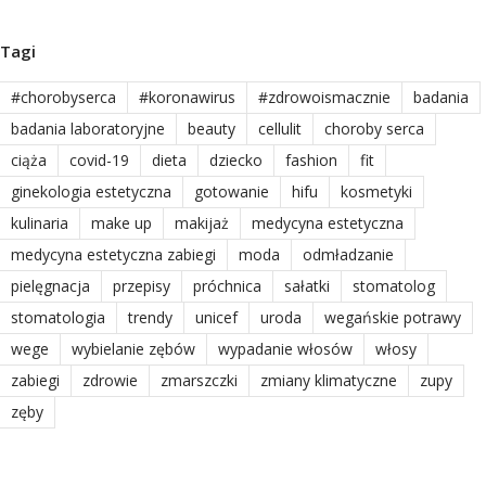
Tagi
#chorobyserca
#koronawirus
#zdrowoismacznie
badania
badania laboratoryjne
beauty
cellulit
choroby serca
ciąża
covid-19
dieta
dziecko
fashion
fit
ginekologia estetyczna
gotowanie
hifu
kosmetyki
kulinaria
make up
makijaż
medycyna estetyczna
medycyna estetyczna zabiegi
moda
odmładzanie
pielęgnacja
przepisy
próchnica
sałatki
stomatolog
stomatologia
trendy
unicef
uroda
wegańskie potrawy
wege
wybielanie zębów
wypadanie włosów
włosy
zabiegi
zdrowie
zmarszczki
zmiany klimatyczne
zupy
zęby