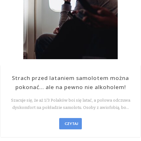
Strach przed lataniem samolotem można
pokonać… ale na pewno nie alkoholem!
Szacuje się, że aż 1/3 Polaków boi się latać, a połowa odczuwa
dyskomfort na pokładzie samolotu. Osoby z awiofobią, bo…
CZYTAJ