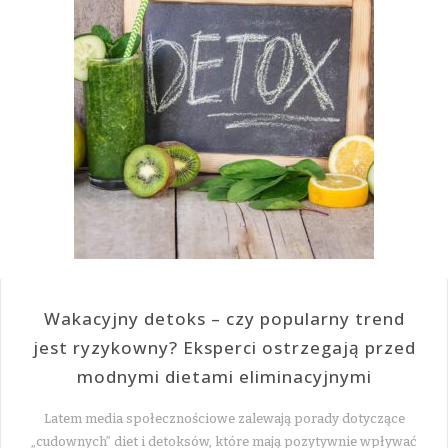
Wakacyjny detoks – czy popularny trend
jest ryzykowny? Eksperci ostrzegają przed
modnymi dietami eliminacyjnymi
Latem media społecznościowe zalewają porady dotyczące
„cudownych” diet i detoksów, które mają pozytywnie wpływać