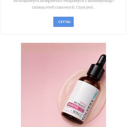
od uciążliwych dolegliwości związanych z aklimatyzacją i
zmianą stref czasowych. Czym jest…
CZYTAJ