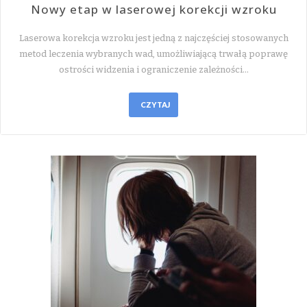
Nowy etap w laserowej korekcji wzroku
Laserowa korekcja wzroku jest jedną z najczęściej stosowanych
metod leczenia wybranych wad, umożliwiającą trwałą poprawę
ostrości widzenia i ograniczenie zależności…
CZYTAJ