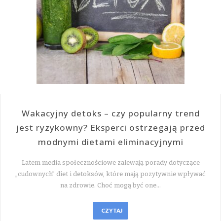
Wakacyjny detoks – czy popularny trend
jest ryzykowny? Eksperci ostrzegają przed
modnymi dietami eliminacyjnymi
Latem media społecznościowe zalewają porady dotyczące
„cudownych” diet i detoksów, które mają pozytywnie wpływać
na zdrowie. Choć mogą być one…
CZYTAJ