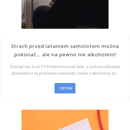
Strach przed lataniem samolotem można
pokonać… ale na pewno nie alkoholem!
Szacuje się, że aż 1/3 Polaków boi się latać, a połowa odczuwa
dyskomfort na pokładzie samolotu. Osoby z awiofobią, bo…
CZYTAJ