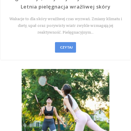
Letnia pielęgnacja wrażliwej skóry
Wakacje to dla skóry wrażliwej czas wyzwań. Zmiany klimatu i
diety, upał oraz porywisty wiatr zwykle wzmagają jej
reaktywność. Pielęgnacyjnym…
CZYTAJ