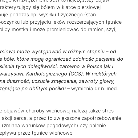
akteryzujący się bólem w klatce piersiowej
uje podczas np. wysiłku fizycznego (stan
oczynku lub przyjęciu leków rozszerzających tętnice
kolicy mostka i może promieniować do ramion, szyi,
piersiowa może występować w różnym stopniu – od
e bóle, które mogą ograniczać zdolność pacjenta do
lenia tych dolegliwości, zarówno w Polsce jak i
Towarzystwa Kardiologicznego (CCS). W niektórych
na duszność, uczucie zmęczenia, zawroty głowy,
tępujące po obfitym posiłku –
wymienia
dr n. med.
e objawów choroby wieńcowej należą także stres
e akcji serca, a przez to zwiększone zapotrzebowanie
ie (zmiana warunków pogodowych) czy palenie
epływu przez tętnice wieńcowe.