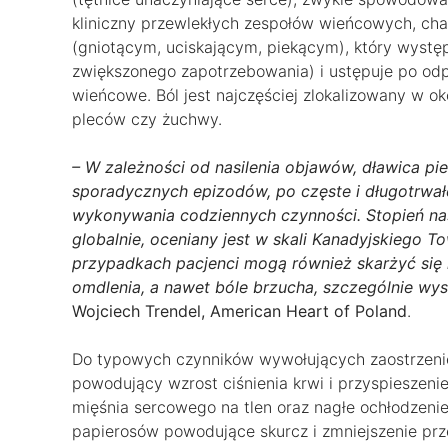
kliniczny przewlekłych zespołów wieńcowych, char
(gniotącym, uciskającym, piekącym), który występ
zwiększonego zapotrzebowania) i ustępuje po odp
wieńcowe. Ból jest najczęściej zlokalizowany w o
pleców czy żuchwy.
– W zależności od nasilenia objawów, dławica 
sporadycznych epizodów, po częste i długotrwał
wykonywania codziennych czynności. Stopień nasi
globalnie, oceniany jest w skali Kanadyjskiego 
przypadkach pacjenci mogą również skarżyć się 
omdlenia, a nawet bóle brzucha, szczególnie wys
Wojciech Trendel, American Heart of Poland
.
Do typowych czynników wywołujących zaostrzeni
powodujący wzrost ciśnienia krwi i przyspieszeni
mięśnia sercowego na tlen oraz nagłe ochłodzen
papierosów powodujące skurcz i zmniejszenie prz