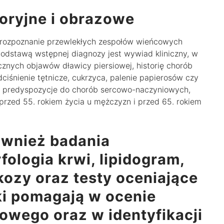
oryjne i obrazowe
, rozpoznanie przewlekłych zespołów wieńcowych
dstawą wstępnej diagnozy jest wywiad kliniczny, w
znych objawów dławicy piersiowej, historię chorób
ciśnienie tętnicze, cukrzyca, palenie papierosów czy
e predyspozycje do chorób sercowo-naczyniowych,
przed 55. rokiem życia u mężczyzn i przed 65. rokiem
również badania
fologia krwi, lipidogram,
ozy oraz testy oceniające
ki pomagają w ocenie
wego oraz w identyfikacji