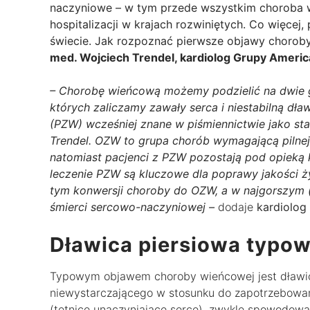
naczyniowe – w tym przede wszystkim choroba w
hospitalizacji w krajach rozwiniętych. Co więce
świecie. Jak rozpoznać pierwsze objawy chorob
med. Wojciech Trendel, kardiolog Grupy Americ
– Chorobę wieńcową możemy podzielić na dwie g
których zaliczamy zawały serca i niestabilną dł
(PZW) wcześniej znane w piśmiennictwie jako st
Trendel. OZW to grupa chorób wymagającą pilnej 
natomiast pacjenci z PZW pozostają pod opieką k
leczenie PZW są kluczowe dla poprawy jakości ż
tym konwersji choroby do OZW, a w najgorszym 
śmierci sercowo-naczyniowej –
dodaje
kardiolog
Dławica piersiowa typ
Typowym objawem choroby wieńcowej jest dławica
niewystarczającego w stosunku do zapotrzebowani
(tętnice unaczyniające serce), zwykle spowodowa