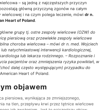
ieńcowa – są jedną z najczęstszych przyczyn
j, pozostają główną przyczyną zgonów na całym
y wieńcowej i na czym polega leczenie, mówi
dr n.
an Heart of Poland
.
łówne grupy tj. ostre zespoły wieńcowe (OZW) do
awicę piersiową oraz przewlekłe zespoły wieńcowe
abilna choroba wieńcowa – mówi dr n. med. Wojciech
lub natychmiastowej interwencji kardiologicznej,
ardiologa lub lekarza rodzinnego. – Rozpoznanie i
ycia pacjentów oraz zmniejszenia ryzyka powikłań, w
(choć dalej często występującym) przypadku do
 American Heart of Poland
.
owym objawem
 piersiowa, wynikająca ze zmniejszonego,
a na tlen, przepływu krwi przez tętnice wieńcowe
nego ich zwężeniem. Jest to najczęstszy objaw