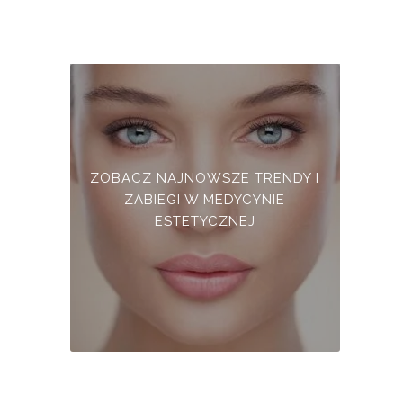
ZOBACZ NAJNOWSZE TRENDY I
ZABIEGI W MEDYCYNIE
ESTETYCZNEJ