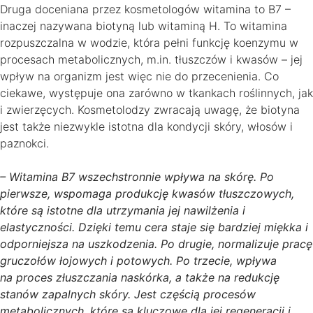
Druga doceniana przez kosmetologów witamina to B7 –
inaczej nazywana biotyną lub witaminą H. To witamina
rozpuszczalna w wodzie, która pełni funkcję koenzymu w
procesach metabolicznych, m.in. tłuszczów i kwasów – jej
wpływ na organizm jest więc nie do przecenienia. Co
ciekawe, występuje ona zarówno w tkankach roślinnych, jak
i zwierzęcych. Kosmetolodzy zwracają uwagę, że biotyna
jest także niezwykle istotna dla kondycji skóry, włosów i
paznokci.
– Witamina B7 wszechstronnie wpływa na skórę. Po
pierwsze, wspomaga produkcję kwasów tłuszczowych,
które są istotne dla utrzymania jej nawilżenia i
elastyczności. Dzięki temu cera staje się bardziej miękka i
odporniejsza na uszkodzenia. Po drugie, normalizuje pracę
gruczołów łojowych i potowych. Po trzecie, wpływa
na proces złuszczania naskórka, a także na redukcję
stanów zapalnych skóry. Jest częścią procesów
metabolicznych, które są kluczowe dla jej regeneracji i