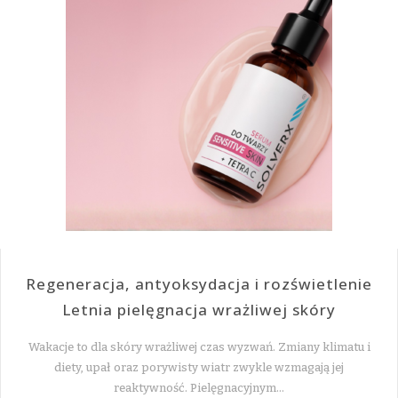
Regeneracja, antyoksydacja i rozświetlenie
Letnia pielęgnacja wrażliwej skóry
Wakacje to dla skóry wrażliwej czas wyzwań. Zmiany klimatu i
diety, upał oraz porywisty wiatr zwykle wzmagają jej
reaktywność. Pielęgnacyjnym…