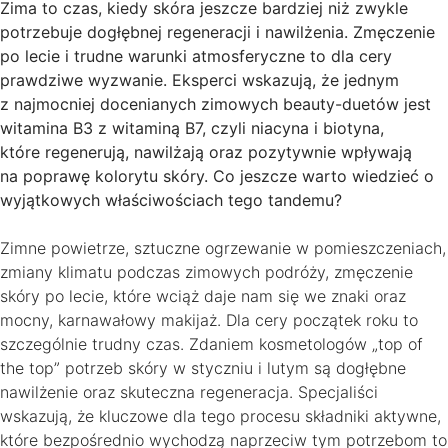
Zima to czas, kiedy skóra jeszcze bardziej niż zwykle
potrzebuje dogłębnej regeneracji i nawilżenia. Zmęczenie
po lecie i trudne warunki atmosferyczne to dla cery
prawdziwe wyzwanie. Eksperci wskazują, że jednym
z najmocniej docenianych zimowych beauty-duetów jest
witamina B3 z witaminą B7, czyli niacyna i biotyna,
które regenerują, nawilżają oraz pozytywnie wpływają
na poprawę kolorytu skóry. Co jeszcze warto wiedzieć o
wyjątkowych właściwościach tego tandemu?
Zimne powietrze, sztuczne ogrzewanie w pomieszczeniach,
zmiany klimatu podczas zimowych podróży, zmęczenie
skóry po lecie, które wciąż daje nam się we znaki oraz
mocny, karnawałowy makijaż. Dla cery początek roku to
szczególnie trudny czas. Zdaniem kosmetologów „top of
the top” potrzeb skóry w styczniu i lutym są dogłębne
nawilżenie oraz skuteczna regeneracja. Specjaliści
wskazują, że kluczowe dla tego procesu składniki aktywne,
które bezpośrednio wychodzą naprzeciw tym potrzebom to