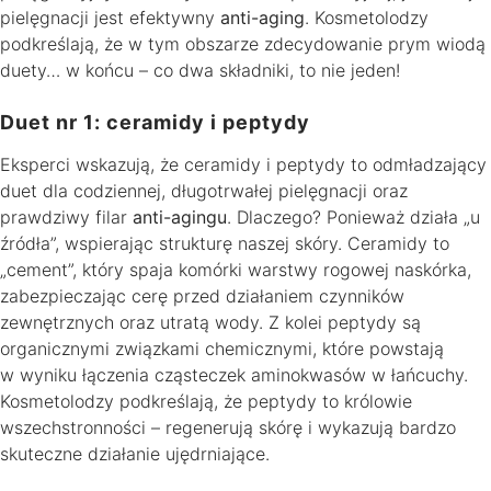
pielęgnacji jest efektywny
anti-aging
. Kosmetolodzy
podkreślają, że w tym obszarze zdecydowanie prym wiodą
duety… w końcu – co dwa składniki, to nie jeden!
Duet nr 1: ceramidy i peptydy
Eksperci wskazują, że ceramidy i peptydy to odmładzający
duet dla codziennej, długotrwałej pielęgnacji oraz
prawdziwy filar
anti-agingu
. Dlaczego? Ponieważ działa „u
źródła”, wspierając strukturę naszej skóry. Ceramidy to
„cement”, który spaja komórki warstwy rogowej naskórka,
zabezpieczając cerę przed działaniem czynników
zewnętrznych oraz utratą wody. Z kolei peptydy są
organicznymi związkami chemicznymi, które powstają
w wyniku łączenia cząsteczek aminokwasów w łańcuchy.
Kosmetolodzy podkreślają, że peptydy to królowie
wszechstronności – regenerują skórę i wykazują bardzo
skuteczne działanie ujędrniające.