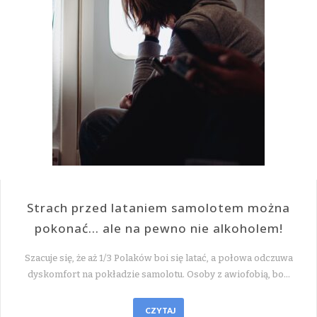
Strach przed lataniem samolotem można
pokonać… ale na pewno nie alkoholem!
Szacuje się, że aż 1/3 Polaków boi się latać, a połowa odczuwa
dyskomfort na pokładzie samolotu. Osoby z awiofobią, bo…
CZYTAJ