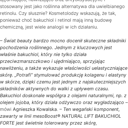
stosowany jest jako roślinna alternatywa dla uwielbianego
retinolu. Czy słusznie? Kosmetolodzy wskazują, że tak,
ponieważ choć bakuchiol i retinol mają inną budowę
chemiczną, jest wiele analogii w ich działaniu.
– Świat beauty bardzo mocno docenił skuteczne składniki
pochodzenia roślinnego. Jednym z kluczowych jest
właśnie bakuchiol, który nie tylko działa
przeciwzmarszczkowo i ujędrniająco, sprzyjając
nawilżeniu, a także wykazuje właściwości uelastyczniające
skórę. „Potrafi” stymulować produkcję kolagenu i elastyny
w skórze, dzięki czemu jest jednym z najskuteczniejszych
składników aktywnych do walki z upływem czasu.
Bakuchiol doskonale współgra z olejami naturalnymi, np. z
olejem jojoba, który działa odżywczo oraz wygładzająco –
mówi
Agnieszka Kowalska
.
– Ten wegański komponent,
zawarty w linii mesoBoost® NATURAL LIFT BAKUCHIOL
FORTE jest świetnie tolerowany przez skórę,