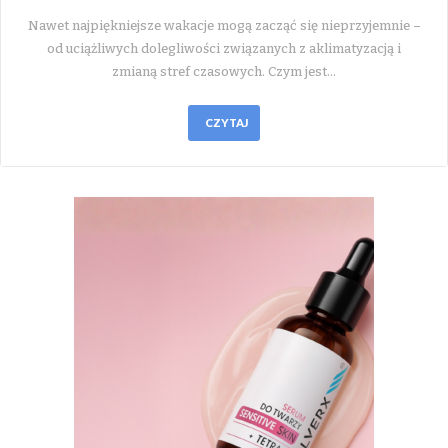
Nawet najpiękniejsze wakacje mogą zacząć się nieprzyjemnie –
od uciążliwych dolegliwości związanych z aklimatyzacją i
zmianą stref czasowych. Czym jest…
CZYTAJ