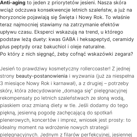
Anti-aging
to jeden z priorytetów jesieni. Nasza skóra
wciąż odczuwa konsekwencje letnich szaleństw, a już na
horyzoncie pojawiają się Święta i Nowy Rok. To właśnie
teraz najmocniej stawiamy na zatrzymanie efektów
upływu czasu. Eksperci wskazują na trend, u którego
podstaw leżą duety: kwas GABA i heksapeptyd, ceramidy
plus peptydy oraz bakuchiol i oleje naturalne.
Po który z nich sięgnąć, żeby cofnąć wskazówki zegara?
Jesień to prawdziwy kosmetyczny rollercoaster! Z jednej
strony
beauty-postanowienia
i wyzwania (już za niespełna
3 miesiące Nowy Rok i karnawał), a z drugiej – potrzeby
skóry, która zdecydowanie „domaga się” pielęgnacyjnej
rekompensaty po letnich szaleństwach ze słoną wodą,
piaskiem oraz zmianą diety w tle. Jeśli dodamy do tego
piękną, jesienną pogodę zachęcającą do spotkań
plenerowych, koncertów i imprez, wniosek jest prosty: to
idealny moment na wdrożenie nowych strategii
pielęgnacyjnych. Jednym z filarów perfekcyjnej, jesiennej