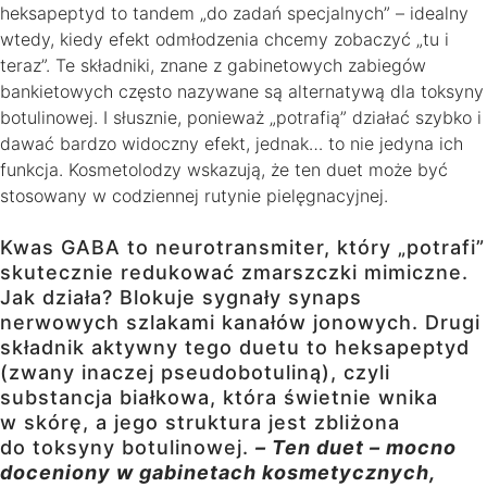
heksapeptyd to tandem „do zadań specjalnych” – idealny
wtedy, kiedy efekt odmłodzenia chcemy zobaczyć „tu i
teraz”. Te składniki, znane z gabinetowych zabiegów
bankietowych często nazywane są alternatywą dla toksyny
botulinowej. I słusznie, ponieważ „potrafią” działać szybko i
dawać bardzo widoczny efekt, jednak… to nie jedyna ich
funkcja. Kosmetolodzy wskazują, że ten duet może być
stosowany w codziennej rutynie pielęgnacyjnej.
Kwas GABA to neurotransmiter, który „potrafi”
skutecznie redukować zmarszczki mimiczne.
Jak działa? Blokuje sygnały synaps
nerwowych szlakami kanałów jonowych. Drugi
składnik aktywny tego duetu to heksapeptyd
(zwany inaczej pseudobotuliną), czyli
substancja białkowa, która świetnie wnika
w skórę, a jego struktura jest zbliżona
do toksyny botulinowej.
– Ten duet – mocno
doceniony w gabinetach kosmetycznych,