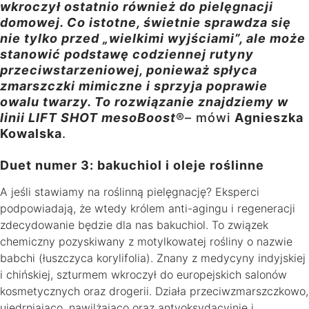
wkroczył ostatnio również do pielęgnacji
domowej. Co istotne, świetnie sprawdza się
nie tylko przed „wielkimi wyjściami”, ale może
stanowić podstawę codziennej rutyny
przeciwstarzeniowej, ponieważ spłyca
zmarszczki mimiczne i sprzyja poprawie
owalu twarzy. To rozwiązanie znajdziemy w
linii LIFT SHOT mesoBoost
®– mówi
Agnieszka
Kowalska
.
Duet numer 3: bakuchiol i oleje roślinne
A jeśli stawiamy na roślinną pielęgnację? Eksperci
podpowiadają, że wtedy królem anti-agingu i regeneracji
zdecydowanie będzie dla nas bakuchiol. To związek
chemiczny pozyskiwany z motylkowatej rośliny o nazwie
babchi (łuszczyca korylifolia). Znany z medycyny indyjskiej
i chińskiej, szturmem wkroczył do europejskich salonów
kosmetycznych oraz drogerii. Działa przeciwzmarszczkowo,
ujędrniająco, nawilżająco oraz antyoksydacyjnie i