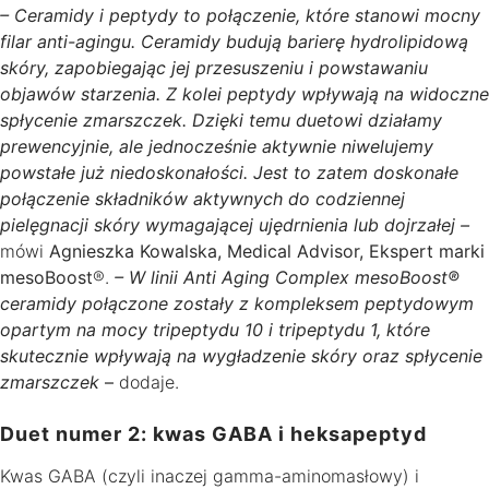
– Ceramidy i peptydy to połączenie, które stanowi mocny
filar anti-agingu. Ceramidy budują barierę hydrolipidową
skóry, zapobiegając jej przesuszeniu i powstawaniu
objawów starzenia. Z kolei peptydy wpływają na widoczne
spłycenie zmarszczek. Dzięki temu duetowi działamy
prewencyjnie, ale jednocześnie aktywnie niwelujemy
powstałe już niedoskonałości. Jest to zatem doskonałe
połączenie składników aktywnych do codziennej
pielęgnacji skóry wymagającej ujędrnienia lub dojrzałej –
mówi
Agnieszka Kowalska, Medical Advisor, Ekspert marki
mesoBoost
®.
– W linii Anti Aging Complex mesoBoost®
ceramidy połączone zostały z kompleksem peptydowym
opartym na mocy tripeptydu 10 i tripeptydu 1, które
skutecznie wpływają na wygładzenie skóry oraz spłycenie
zmarszczek
–
dodaje.
Duet numer 2: kwas GABA i heksapeptyd
Kwas GABA (czyli inaczej gamma-aminomasłowy) i