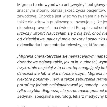
Migrena to nie wymówka ani „zwykły” ból głowy
znacznym stopniu obniża jakość życia pacjentów,
zawodową. Choroba jest więc wyzwaniem nie tylko 
także dla zdrowia publicznego – szacuje się, że j
niepełnosprawności na świecie i Europie zachodni
krzyczy „stop!”. Nauczyłam się z nią żyć, choć ni
od dzieciństwa, nauczył mnie pokory i szacunku 
dziennikarka i prezenterka telewizyjna, która od 
„Migrena charakteryzuje się nawracającymi napa
dodatkowe objawy takie, jak m.in. nudności, wym
trzykrotnie częściej z tą chorobą zmagają się ko
dzieciństwie lub wieku młodzieńczym. Migrena 
niektóre pokarmy i leki, a także zaburzenia rytm
potrafimy jednak zminimalizować jej napady – aby
tylko szybka diagnoza, ale rozpoznanie postaci 
Jedynak, specjalista neurolog, lekarz medycyny