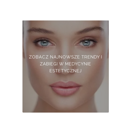
ZOBACZ NAJNOWSZE TRENDY I
ZABIEGI W MEDYCYNIE
ESTETYCZNEJ