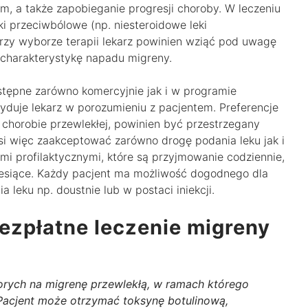
m, a także zapobieganie progresji choroby. W leczeniu
ki przeciwbólowe (np. niesteroidowe leki
rzy wyborze terapii lekarz powinien wziąć pod uwagę
z charakterystykę napadu migreny.
stępne zarówno komercyjnie jak i w programie
yduje lekarz w porozumieniu z pacjentem. Preferencje
 chorobie przewlekłej, powinien być przestrzegany
i więc zaakceptować zarówno drogę podania leku jak i
i profilaktycznymi, które są przyjmowanie codziennie,
miesiące. Każdy pacjent ma możliwość dogodnego dla
leku np. doustnie lub w postaci iniekcji.
ezpłatne leczenie migreny
orych na migrenę przewlekłą, w ramach którego
 Pacjent może otrzymać toksynę botulinową,