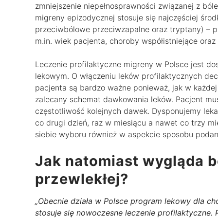
zmniejszenie niepełnosprawności związanej z bóle
migreny epizodycznej stosuje się najczęściej środ
przeciwbólowe przeciwzapalne oraz tryptany) – p
m.in. wiek pacjenta, choroby współistniejące ora
Leczenie profilaktyczne migreny w Polsce jest do
lekowym. O włączeniu leków profilaktycznych dec
pacjenta są bardzo ważne ponieważ, jak w każdej
zalecany schemat dawkowania leków. Pacjent mus
częstotliwość kolejnych dawek. Dysponujemy lekam
co drugi dzień, raz w miesiącu a nawet co trzy 
siebie wyboru również w aspekcie sposobu podania 
Jak natomiast wygląda b
przewlekłej?
„Obecnie działa w Polsce program lekowy dla ch
stosuje się nowoczesne leczenie profilaktyczne.