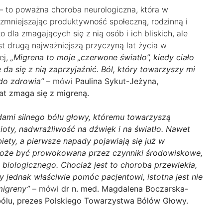
– to poważna choroba neurologiczna, która w
 zmniejszając produktywność społeczną, rodzinną i
dla zmagających się z nią osób i ich bliskich, ale
est drugą najważniejszą przyczyną lat życia w
ej,
„Migrena to moje „czerwone światło”, kiedy ciało
e da się z nią zaprzyjaźnić. Ból, który towarzyszy mi
do zdrowia”
– mówi
Paulina Sykut-Jeżyna,
lat zmaga się z migreną.
dami silnego bólu głowy, któremu towarzyszą
ioty, nadwrażliwość na dźwięk i na światło. Nawet
biety, a pierwsze napady pojawiają się już w
może być prowokowana przez czynniki środowiskowe,
u biologicznego. Chociaż jest to choroba przewlekła,
 jednak właściwie pomóc pacjentowi, istotna jest nie
migreny”
– mówi
dr n. med. Magdalena Boczarska-
 bólu, prezes Polskiego Towarzystwa Bólów Głowy.