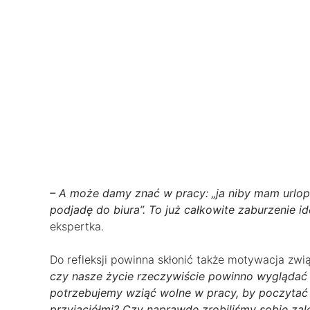
– A może damy znać w pracy: „ja niby mam urlop, 
podjadę do biura”. To już całkowite zaburzenie i
ekspertka.
Do refleksji powinna skłonić także motywacja zwi
czy nasze życie rzeczywiście powinno wyglądać t
potrzebujemy wziąć wolne w pracy, by poczytać 
przyjaciółmi? Czy naprawdę zrobiliśmy sobie za