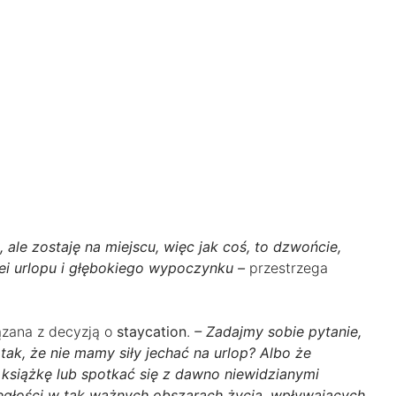
ale zostaję na miejscu, więc jak coś, to dzwońcie,
dei urlopu i głębokiego wypoczynku –
przestrzega
ązana z decyzją o
staycation
.
– Zadajmy sobie pytanie,
ak, że nie mamy siły jechać na urlop? Albo że
książkę lub spotkać się z dawno niewidzianymi
ległości w tak ważnych obszarach życia, wpływających