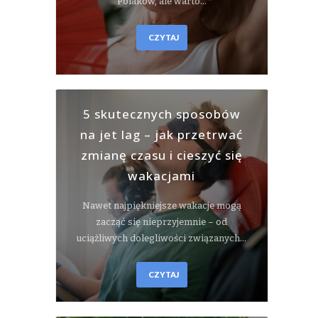
Polaków, ale warto…
CZYTAJ
5 skutecznych sposobów
na jet lag – jak przetrwać
zmianę czasu i cieszyć się
wakacjami
Nawet najpiękniejsze wakacje mogą
zacząć się nieprzyjemnie – od
uciążliwych dolegliwości związanych…
CZYTAJ