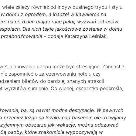
 wiele zależy również od indywidualnego trybu i stylu
o w domu z ogrodem, a inaczej w kawalerce na
óre na co dzień mają pracę pełną wyzwań i stresów.
społach. Dla nich takie jakościowe zostanie w domu
o przebodźcowania –
dodaje
Katarzyna Leśniak
.
nawet planowanie urlopu może być stresujące. Zamiast z
ą nie zapomnieć o zarezerwowaniu hotelu czy
dzeniem biletów do bardziej znanych atrakcji
et wyrzutów sumienia. Co więcej, ekspertka podkreśla,
óżowania, ba, są nawet modne destynacje. W pewnych
bo przecież leżąc na leżaku nad basenem nie rozwijamy
 przyjemnym obszarze jak wakacje, można odczuwać
ć. Są osoby, które znakomicie wypoczywają w