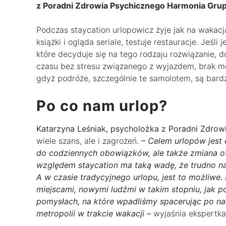
z Poradni Zdrowia Psychicznego Harmonia Gr
Podczas staycation urlopowicz żyje jak na wakacj
książki i ogląda seriale, testuje restauracje. Jeśli 
które decyduje się na tego rodzaju rozwiązanie, d
czasu bez stresu związanego z wyjazdem, brak m
gdyż podróże, szczególnie te samolotem, są bardz
Po co nam urlop?
Katarzyna Leśniak, psycholożka z Poradni Zdro
wiele szans, ale i zagrożeń.
– Celem urlopów jest 
do codziennych obowiązków, ale także zmiana o
względem staycation ma taką wadę, że trudno n
A w czasie tradycyjnego urlopu, jest to możliwe.
miejscami, nowymi ludźmi w takim stopniu, jak 
pomysłach, na które wpadliśmy spacerując po nad
metropolii w trakcie wakacji –
wyjaśnia ekspertka