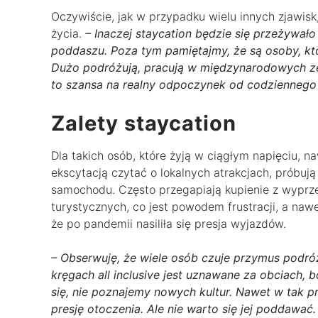
Oczywiście, jak w przypadku wielu innych zjawisk,
życia.
– Inaczej staycation będzie się przeżywał
poddaszu. Poza tym pamiętajmy, że są osoby, kt
Dużo podróżują, pracują w międzynarodowych ze
to szansa na realny odpoczynek od codzienneg
Zalety staycation
Dla takich osób, które żyją w ciągłym napięciu, 
ekscytacją czytać o lokalnych atrakcjach, próbuj
samochodu. Często przegapiają kupienie z wyprze
turystycznych, co jest powodem frustracji, a naw
że po pandemii nasiliła się presja wyjazdów.
– Obserwuję, że wiele osób czuje przymus podr
kręgach all inclusive jest uznawane za obciach, 
się, nie poznajemy nowych kultur. Nawet w tak
presję otoczenia. Ale nie warto się jej poddawa