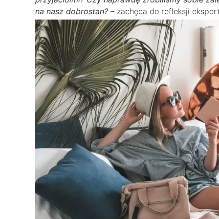
na nasz dobrostan? –
zachęca do refleksji ekspe