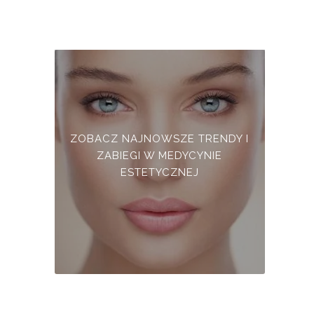
ZOBACZ NAJNOWSZE TRENDY I
ZABIEGI W MEDYCYNIE
ESTETYCZNEJ