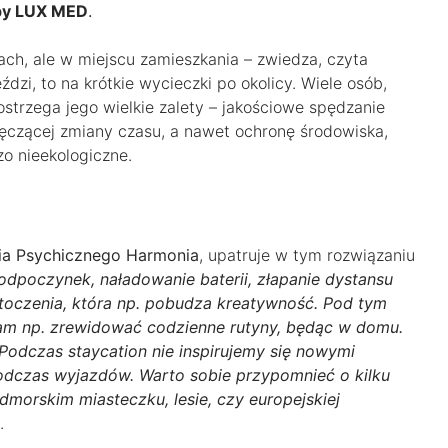
upy LUX MED
.
ach, ale w miejscu zamieszkania – zwiedza, czyta
jeździ, to na krótkie wycieczki po okolicy. Wiele osób,
ostrzega jego wielkie zalety – jakościowe spędzanie
ęczącej zmiany czasu, a nawet ochronę środowiska,
o nieekologiczne.
wia Psychicznego Harmonia
, upatruje w tym rozwiązaniu
odpoczynek, naładowanie baterii, złapanie dystansu
toczenia, która np. pobudza kreatywność. Pod tym
am np. zrewidować codzienne rutyny, będąc w domu.
 Podczas staycation nie inspirujemy się nowymi
podczas wyjazdów. Warto sobie przypomnieć o kilku
morskim miasteczku, lesie, czy europejskiej
.