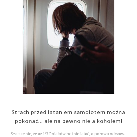
Strach przed lataniem samolotem można
pokonać… ale na pewno nie alkoholem!
Szacuje się, że aż 1/3 Polaków boi się latać, a połowa odczuwa