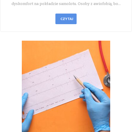
dyskomfort na pokładzie samolotu. Osoby z awiofobią, bo…
CZYTAJ