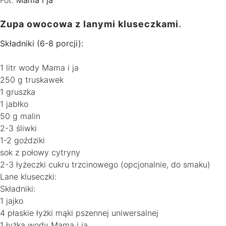
Zupa owocowa z lanymi kluseczkami
.
Składniki (6-8 porcji):
1 litr wody Mama i ja
250 g truskawek
1 gruszka
1 jabłko
50 g malin
2-3 śliwki
1-2 goździki
sok z połowy cytryny
2-3 łyżeczki cukru trzcinowego (opcjonalnie, do smaku)
Lane kluseczki:
Składniki:
1 jajko
4 płaskie łyżki mąki pszennej uniwersalnej
1 łyżka wody Mama i ja