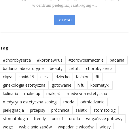
w centrum pielęgnacji anti-aging –…
CZYTAJ
Tagi
#chorobyserca
#koronawirus
#zdrowoismacznie
badania
badania laboratoryjne
beauty
cellulit
choroby serca
ciąża
covid-19
dieta
dziecko
fashion
fit
ginekologia estetyczna
gotowanie
hifu
kosmetyki
kulinaria
make up
makijaż
medycyna estetyczna
medycyna estetyczna zabiegi
moda
odmładzanie
pielęgnacja
przepisy
próchnica
sałatki
stomatolog
stomatologia
trendy
unicef
uroda
wegańskie potrawy
wege
wybielanie zębów
wypadanie włosów
włosy