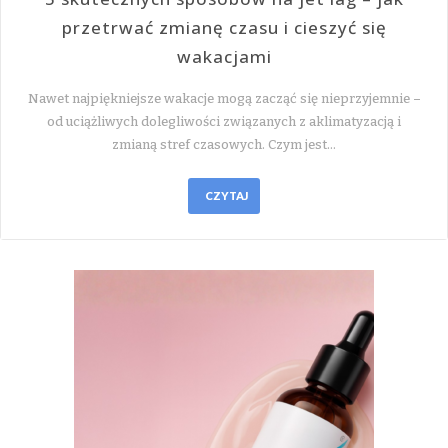
przetrwać zmianę czasu i cieszyć się
wakacjami
Nawet najpiękniejsze wakacje mogą zacząć się nieprzyjemnie –
od uciążliwych dolegliwości związanych z aklimatyzacją i
zmianą stref czasowych. Czym jest…
CZYTAJ