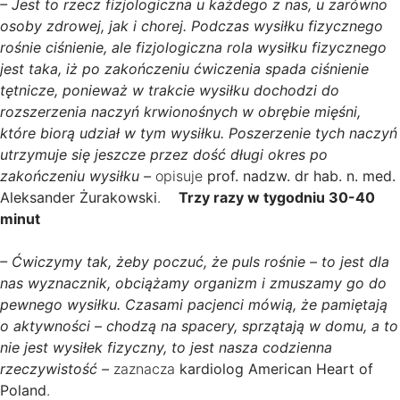
– Jest to rzecz fizjologiczna u każdego z nas, u zarówno
osoby zdrowej, jak i chorej. Podczas wysiłku fizycznego
rośnie ciśnienie, ale fizjologiczna rola wysiłku fizycznego
jest taka, iż po zakończeniu ćwiczenia spada ciśnienie
tętnicze, ponieważ w trakcie wysiłku dochodzi do
rozszerzenia naczyń krwionośnych w obrębie mięśni,
które biorą udział w tym wysiłku. Poszerzenie tych naczyń
utrzymuje się jeszcze przez dość długi okres po
zakończeniu wysiłku –
opisuje
prof. nadzw. dr hab. n. med.
Aleksander Żurakowski
.
Trzy razy w tygodniu 30-40
minut
– Ćwiczymy tak, żeby poczuć, że puls rośnie – to jest dla
nas wyznacznik, obciążamy organizm i zmuszamy go do
pewnego wysiłku. Czasami pacjenci mówią, że pamiętają
o aktywności – chodzą na spacery, sprzątają w domu, a to
nie jest wysiłek fizyczny, to jest nasza codzienna
rzeczywistość –
zaznacza
kardiolog American Heart of
Poland
.