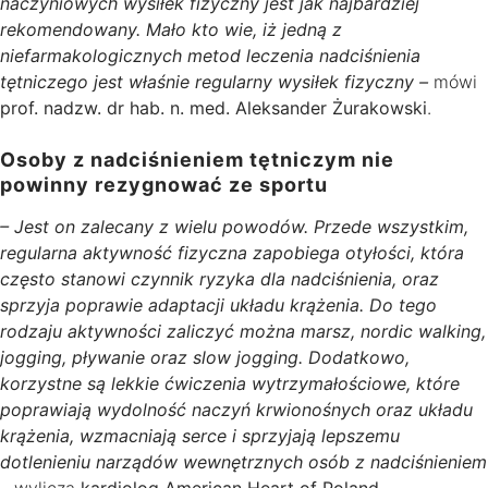
naczyniowych wysiłek fizyczny jest jak najbardziej
rekomendowany. Mało kto wie, iż jedną z
niefarmakologicznych metod leczenia nadciśnienia
tętniczego jest właśnie regularny wysiłek fizyczny –
mówi
prof. nadzw. dr hab. n. med. Aleksander Żurakowski
.
Osoby z nadciśnieniem tętniczym nie
powinny rezygnować ze sportu
– Jest on zalecany z wielu powodów. Przede wszystkim,
regularna aktywność fizyczna zapobiega otyłości, która
często stanowi czynnik ryzyka dla nadciśnienia, oraz
sprzyja poprawie adaptacji układu krążenia. Do tego
rodzaju aktywności zaliczyć można marsz, nordic walking,
jogging, pływanie oraz slow jogging. Dodatkowo,
korzystne są lekkie ćwiczenia wytrzymałościowe, które
poprawiają wydolność naczyń krwionośnych oraz układu
krążenia, wzmacniają serce i sprzyjają lepszemu
dotlenieniu narządów wewnętrznych osób z nadciśnieniem
–
wylicza
kardiolog American Heart of Poland
.