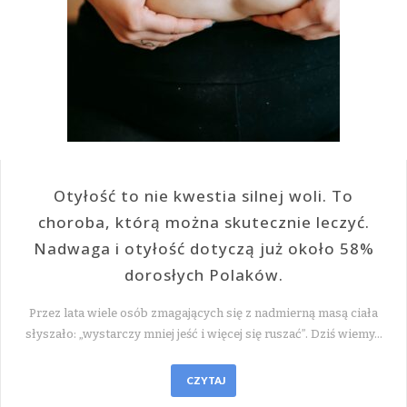
Otyłość to nie kwestia silnej woli. To
choroba, którą można skutecznie leczyć.
Nadwaga i otyłość dotyczą już około 58%
dorosłych Polaków.
Przez lata wiele osób zmagających się z nadmierną masą ciała
słyszało: „wystarczy mniej jeść i więcej się ruszać”. Dziś wiemy…
CZYTAJ