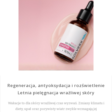
Regeneracja, antyoksydacja i rozświetlenie
Letnia pielęgnacja wrażliwej skóry
Wakacje to dla skóry wrażliwej czas wyzwań. Zmiany klimatu i
diety, upał oraz porywisty wiatr zwykle wzmagają jej