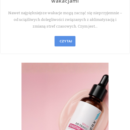
wakacjami
Nawet najpiękniejsze wakacje mogą zacząć się nieprzyjemnie –
od uciążliwych dolegliwości związanych z aklimatyzacją i
zmianą stref czasowych. Czym jest…
CZYTAJ