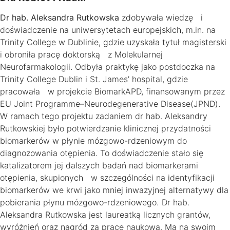
Dr hab. Aleksandra Rutkowska
zdobywała wiedzę i
doświadczenie na uniwersytetach europejskich, m.in. na
Trinity College w Dublinie, gdzie uzyskała tytuł magisterski
i obroniła pracę doktorską z Molekularnej
Neurofarmakologii. Odbyła praktykę jako postdoczka na
Trinity College Dublin i St. James’ hospital, gdzie
pracowała w projekcie BiomarkAPD, finansowanym przez
EU Joint Programme–Neurodegenerative Disease(JPND).
W ramach tego projektu zadaniem dr hab. Aleksandry
Rutkowskiej było potwierdzanie klinicznej przydatności
biomarkerów w płynie mózgowo-rdzeniowym do
diagnozowania otępienia. To doświadczenie stało się
katalizatorem jej dalszych badań nad biomarkerami
otępienia, skupionych w szczególności na identyfikacji
biomarkerów we krwi jako mniej inwazyjnej alternatywy dla
pobierania płynu mózgowo-rdzeniowego. Dr hab.
Aleksandra Rutkowska jest laureatką licznych grantów,
wyróżnień oraz nagród za pracę naukową. Ma na swoim