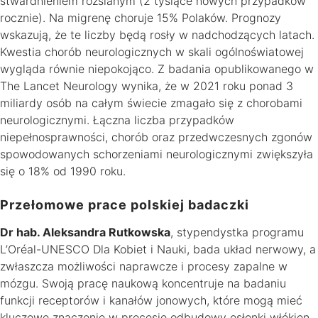
stwardnieniem rozsianym (2 tysiące nowych przypadków
rocznie). Na migrenę choruje 15% Polaków. Prognozy
wskazują, że te liczby będą rosły w nadchodzących latach.
Kwestia chorób neurologicznych w skali ogólnoświatowej
wygląda równie niepokojąco. Z badania opublikowanego w
The Lancet Neurology wynika, że w 2021 roku ponad 3
miliardy osób na całym świecie zmagało się z chorobami
neurologicznymi. Łączna liczba przypadków
niepełnosprawności, chorób oraz przedwczesnych zgonów
spowodowanych schorzeniami neurologicznymi zwiększyła
się o 18% od 1990 roku.
Przełomowe prace polskiej badaczki
Dr hab. Aleksandra Rutkowska
, stypendystka programu
L’Oréal-UNESCO Dla Kobiet i Nauki, bada układ nerwowy, a
zwłaszcza możliwości naprawcze i procesy zapalne w
mózgu. Swoją pracę naukową koncentruje na badaniu
funkcji receptorów i kanałów jonowych, które mogą mieć
kluczowe znaczenie w procesie odbudowy osłonki włókien