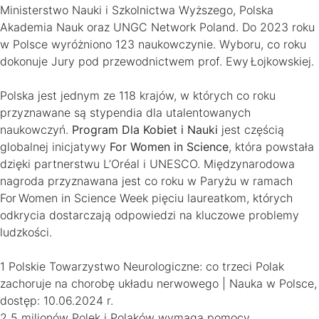
Ministerstwo Nauki i Szkolnictwa Wyższego, Polska
Akademia Nauk oraz UNGC Network Poland. Do 2023 roku
w Polsce wyróżniono 123 naukowczynie. Wyboru, co roku
dokonuje Jury pod przewodnictwem prof. Ewy Łojkowskiej.
Polska jest jednym ze 118 krajów, w których co roku
przyznawane są stypendia dla utalentowanych
naukowczyń.
Program Dla Kobiet i Nauki
jest częścią
globalnej inicjatywy
For Women in Science
, która powstała
dzięki partnerstwu L’Oréal i UNESCO. Międzynarodowa
nagroda przyznawana jest co roku w Paryżu w ramach
For Women in Science Week pięciu laureatkom, których
odkrycia dostarczają odpowiedzi na kluczowe problemy
ludzkości.
1 Polskie Towarzystwo Neurologiczne: co trzeci Polak
zachoruje na chorobę układu nerwowego | Nauka w Polsce,
dostęp: 10.06.2024 r.
2 5 milionów Polek i Polaków wymaga pomocy