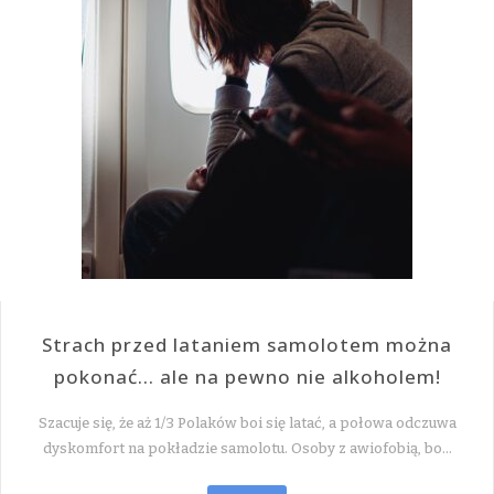
Strach przed lataniem samolotem można
pokonać… ale na pewno nie alkoholem!
Szacuje się, że aż 1/3 Polaków boi się latać, a połowa odczuwa
dyskomfort na pokładzie samolotu. Osoby z awiofobią, bo…