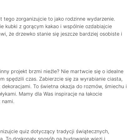
 tego zorganizujcie to jako rodzinne wydarzenie.
e kubki z gorącym kakao i wspólnie ozdabiajcie
i, że drzewko stanie się jeszcze bardziej osobiste i
ny projekt brzmi nieźle? Nie martwcie się o idealne
m spędzili czas. Zabierzcie się za wyrabianie ciasta,
 dekoracjami. To świetna okazja do rozmów, śmiechu i
ykami. Mamy dla Was inspiracje na łakocie
 nami.
zujcie quiz dotyczący tradycji świątecznych,
ą. To doskonały sposób na budowanie więzi i