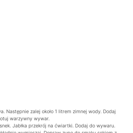
. Następnie zalej około 1 litrem zimnej wody. Dodaj
ugotuj warzywny wywar.
nek. Jabłka przekrój na ćwiartki. Dodaj do wywaru.
okładnie wymieszaj. Dopraw zupę do smaku sokiem z