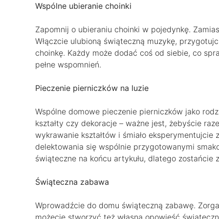
Wspólne ubieranie choinki
Zapomnij o ubieraniu choinki w pojedynkę. Zamiast
Włączcie ulubioną świąteczną muzykę, przygotujci
choinkę. Każdy może dodać coś od siebie, co spraw
pełne wspomnień.
Pieczenie pierniczków na luzie
Wspólne domowe pieczenie pierniczków jako rodzin
kształty czy dekoracje – ważne jest, żebyście raze
wykrawanie kształtów i śmiało eksperymentujcie z
delektowania się wspólnie przygotowanymi smakoł
świąteczne na końcu artykułu, dlatego zostańcie z
Świąteczna zabawa
Wprowadźcie do domu świąteczną zabawę. Zorgani
możecie stworzyć też własną opowieść świąteczn