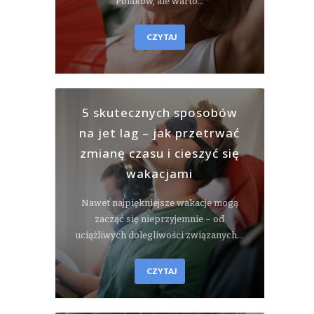
Polaków, ale warto…
CZYTAJ
5 skutecznych sposobów
na jet lag – jak przetrwać
zmianę czasu i cieszyć się
wakacjami
Nawet najpiękniejsze wakacje mogą
zacząć się nieprzyjemnie – od
uciążliwych dolegliwości związanych…
CZYTAJ