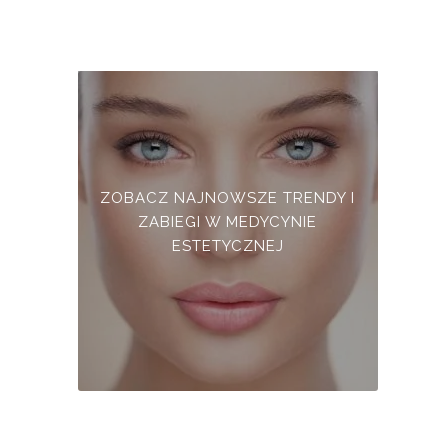
ZOBACZ NAJNOWSZE TRENDY I
ZABIEGI W MEDYCYNIE
ESTETYCZNEJ