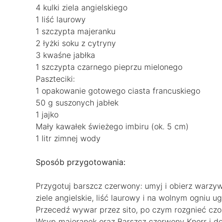
4 kulki ziela angielskiego
1 liść laurowy
1 szczypta majeranku
2 łyżki soku z cytryny
3 kwaśne jabłka
1 szczypta czarnego pieprzu mielonego
Paszteciki:
1 opakowanie gotowego ciasta francuskiego
50 g suszonych jabłek
1 jajko
Mały kawałek świeżego imbiru (ok. 5 cm)
1 litr zimnej wody
Sposób przygotowania:
Przygotuj barszcz czerwony: umyj i obierz warzywa
ziele angielskie, liść laurowy i na wolnym ogniu 
Przecedź wywar przez sito, po czym rozgnieć czos
Wsyp majeranek oraz Barszcz czerwony Knorr i d