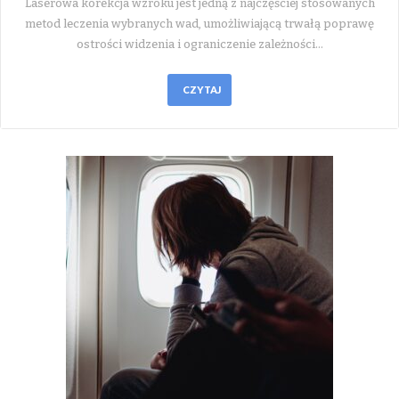
Laserowa korekcja wzroku jest jedną z najczęściej stosowanych
metod leczenia wybranych wad, umożliwiającą trwałą poprawę
ostrości widzenia i ograniczenie zależności…
CZYTAJ