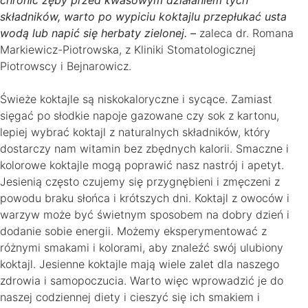
składników, warto po wypiciu koktajlu przepłukać usta
wodą lub napić się herbaty zielonej. –
zaleca dr. Romana
Markiewicz-Piotrowska, z Kliniki Stomatologicznej
Piotrowscy i Bejnarowicz.
Świeże koktajle są niskokaloryczne i sycące. Zamiast
sięgać po słodkie napoje gazowane czy sok z kartonu,
lepiej wybrać koktajl z naturalnych składników, który
dostarczy nam witamin bez zbędnych kalorii. Smaczne i
kolorowe koktajle mogą poprawić nasz nastrój i apetyt.
Jesienią często czujemy się przygnębieni i zmęczeni z
powodu braku słońca i krótszych dni. Koktajl z owoców i
warzyw może być świetnym sposobem na dobry dzień i
dodanie sobie energii. Możemy eksperymentować z
różnymi smakami i kolorami, aby znaleźć swój ulubiony
koktajl. Jesienne koktajle mają wiele zalet dla naszego
zdrowia i samopoczucia. Warto więc wprowadzić je do
naszej codziennej diety i cieszyć się ich smakiem i