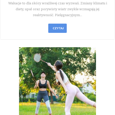
Wakacje to dla skóry wrażliwej czas wyzwań. Zmiany klimatu i
diety, upał oraz porywisty wiatr zwykle wzmagają jej
reaktywność. Pielęgnacyjnym…
CZYTAJ