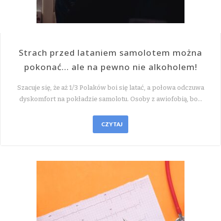
Strach przed lataniem samolotem można
pokonać… ale na pewno nie alkoholem!
Szacuje się, że aż 1/3 Polaków boi się latać, a połowa odczuwa
dyskomfort na pokładzie samolotu. Osoby z awiofobią, bo…
CZYTAJ