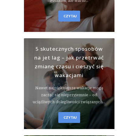
Polaków, ale warto…
CZYTAJ
5 skutecznych sposobów
na jet lag – jak przetrwać
zmianę czasu i cieszyć się
wakacjami
Nawet najpiękniejsze wakacje mogą
zacząć się nieprzyjemnie – od
uciążliwych dolegliwości związanych…
CZYTAJ