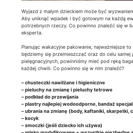
Wyjazd z małym dzieckiem może być wyzwaniem – 
Aby uniknąć wpadek i być gotowym na każdą ewen
potrzebnych rzeczy. Co powinno znaleźć się w
eksperta.
Planując wakacyjne pakowanie, najważniejsze to 
będziemy się przemieszczać oraz do celu samej
pielęgnacyjnych, powinniśmy mieć pod ręką bag
każdej chwili. Co powinno się w nim znaleźć?
– chusteczki nawilżane i higieniczne
– pieluchy na zmianę i pieluchy tetrowe
– podkład do przewijania
– plastry najlepiej wodoodporne, bandaż specja
– ubrania na zmianę (body, kaftaniki, skarpetki
– kocyk
– smoczki (jeśli dziecko ich używa)
– mleko modyfikowane + wszystkie niezbędne ak