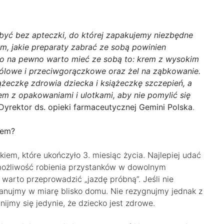
być bez apteczki, do której zapakujemy niezbędne
ym, jakie preparaty zabrać ze sobą powinien
 co na pewno warto mieć ze sobą to: krem z wysokim
wbólowe i przeciwgorączkowe oraz żel na ząbkowanie.
żeczkę zdrowia dziecka i książeczkę szczepień, a
zem z opakowaniami i ulotkami, aby nie pomylić się
, Dyrektor ds. opieki farmaceutycznej Gemini Polska
.
iem?
iem, które ukończyło 3. miesiąc życia. Najlepiej udać
możliwość robienia przystanków w dowolnym
warto przeprowadzić „jazdę próbną”. Jeśli nie
anujmy w miarę blisko domu. Nie rezygnujmy jednak z
nijmy się jedynie, że dziecko jest zdrowe.