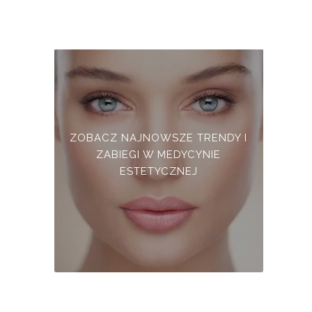
ZOBACZ NAJNOWSZE TRENDY I
ZABIEGI W MEDYCYNIE
ESTETYCZNEJ