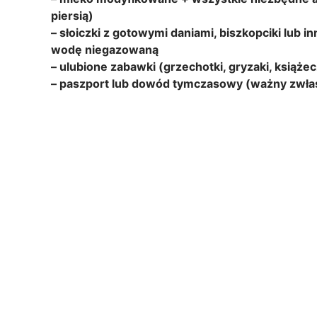
piersią)
– słoiczki z gotowymi daniami, biszkopciki lub inn
wodę niegazowaną
– ulubione zabawki (grzechotki, gryzaki, książec
– paszport lub dowód tymczasowy (ważny zwłasz