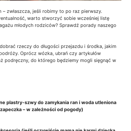
zwłaszcza, jeśli robimy to po raz pierwszy.
tualność, warto stworzyć sobie wcześniej listę
 bagażu młodych rodziców? Sprawdź porady naszego
dobrać rzeczy do długości przejazdu i środka, jakim
 podróży. Oprócz wózka, ubrań czy artykułów
aż podręczny, do którego będziemy mogli sięgnąć w
lne plastry-szwy do zamykania ran i woda utleniona
, czapeczka – w zależności od pogody)
cesoria (jeśli oczywiście mama nie karmi dziecka