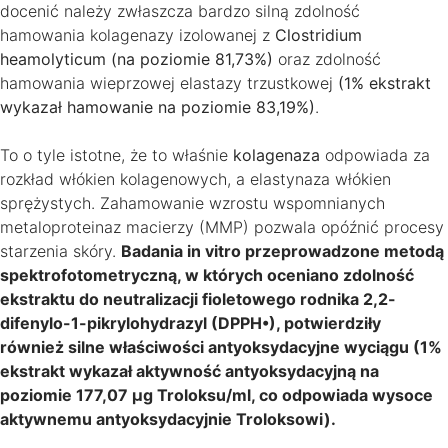
docenić należy zwłaszcza bardzo silną zdolność
hamowania kolagenazy izolowanej z
Clostridium
heamolyticum (na poziomie 81,73%)
oraz zdolność
hamowania wieprzowej elastazy trzustkowej
(1% ekstrakt
wykazał hamowanie na poziomie 83,19%)
.
To o tyle istotne, że to właśnie
kolagenaza
odpowiada za
rozkład włókien kolagenowych, a elastynaza włókien
sprężystych. Zahamowanie wzrostu wspomnianych
metaloproteinaz macierzy (MMP) pozwala opóźnić procesy
starzenia skóry.
Badania in vitro przeprowadzone metodą
spektrofotometryczną, w których oceniano zdolność
ekstraktu do neutralizacji fioletowego rodnika 2,2-
difenylo-1-pikrylohydrazyl (DPPH•), potwierdziły
również silne właściwości antyoksydacyjne wyciągu (1%
ekstrakt wykazał aktywność antyoksydacyjną na
poziomie 177,07 μg Troloksu/ml, co odpowiada wysoce
aktywnemu antyoksydacyjnie Troloksowi).