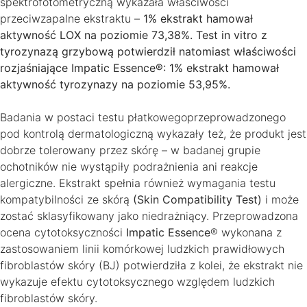
spektrofotometryczną wykazała właściwości
przeciwzapalne ekstraktu –
1% ekstrakt hamował
aktywność LOX na poziomie 73,38%. Test in vitro z
tyrozynazą grzybową potwierdził natomiast właściwości
rozjaśniające Impatic Essence®: 1% ekstrakt hamował
aktywność tyrozynazy na poziomie 53,95%.
Badania w postaci testu płatkowegoprzeprowadzonego
pod kontrolą dermatologiczną wykazały też, że produkt jest
dobrze tolerowany przez skórę – w badanej grupie
ochotników nie wystąpiły podrażnienia ani reakcje
alergiczne. Ekstrakt spełnia również wymagania testu
kompatybilności ze skórą
(Skin Compatibility Test)
i może
zostać sklasyfikowany jako niedrażniący. Przeprowadzona
ocena cytotoksyczności
Impatic Essence
® wykonana z
zastosowaniem linii komórkowej ludzkich prawidłowych
fibroblastów skóry (BJ) potwierdziła z kolei, że ekstrakt nie
wykazuje efektu cytotoksycznego względem ludzkich
fibroblastów skóry.