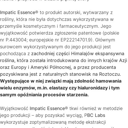
Impatic Essence
® to produkt autorski, wytwarzany z
rośliny, która nie była dotychczas wykorzystywana w
przemyśle kosmetycznym i farmaceutycznym. Jego
wyjątkowość potwierdza zgłoszenie patentowe (polskie
nr P.443004; europejskie nr EP22214701.9). Głównym
surowcem wykorzystywanym do jego produkcji jest
pochodząca z
zachodniej części Himalajów ekspansywna
roślina, która została introdukowana do innych krajów Azji
oraz Europy i Ameryki Północnej, a przez producenta
pozyskiwana jest z naturalnych stanowisk na Roztoczu.
Występujące w niej związki mają zdolność hamowania
wielu enzymów, m.in. elastazy czy hialuronidazy i tym
samym opóźniania procesów starzenia.
Wyjątkowość
Impatic Essence
® tkwi również w metodzie
jego produkcji – aby pozyskać wyciąg, P
BC Labs
wykorzystuje zoptymalizowaną metodę ekstrakcji