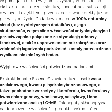
wspomaganą ultradźwiękami. Uzyskany w ten sposób
ekstrakt charakteryzuje się dużą koncentracją substancji
czynnych i dzięki temu przynosi oczekiwane efekty już po
pierwszym użyciu. Dodatkowo, ma on
w 100% naturalny
skład (bez syntetycznych dodatków), a jego
skuteczność, w tym silne właściwości antyoksydacyjne i
przeciwzapalne połączone ze stymulacją odnowy
tkankowej, a także usprawnieniem mikrokrążenia oraz
zdolnością łagodzenia podrażnień, zostały potwierdzone
wynikami niezależnych badań.
Wyjątkowe właściwości potwierdzone badaniami
Ekstrakt Impatic Essence
® zawiera duże ilości
kwasu
azelainowego, kwasu p-hydroksybenzoesowego, a
także pochodne kwercetyny i kemferolu, kwas ferulowy,
kwas chlorogenowy, wanilinowy, salicylowy, i inne,
potwierdzone analizą LC-MS
. Tak bogaty skład wpływa
na dobroczynne właściwości produktu, wśród których