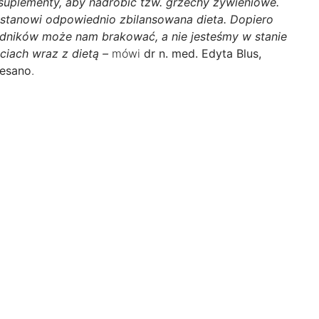
uplementy, aby nadrobić tzw. grzechy żywieniowe.
 stanowi odpowiednio zbilansowana dieta. Dopiero
ładników może nam brakować, a nie jesteśmy w stanie
iach wraz z dietą –
mówi
dr n. med. Edyta Blus,
nesano
.