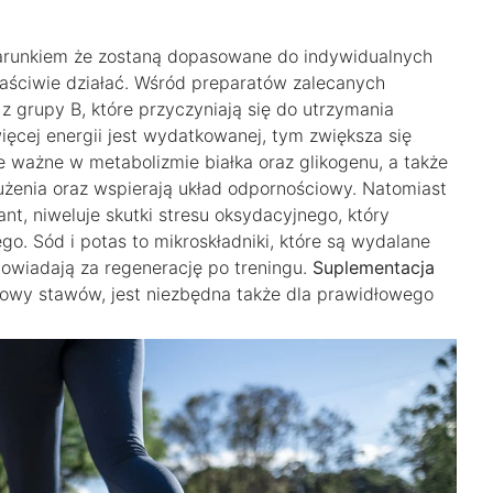
warunkiem że zostaną dopasowane do indywidualnych
właściwie działać. Wśród preparatów zalecanych
 grupy B, które przyczyniają się do utrzymania
cej energii jest wydatkowanej, tym zwiększa się
 ważne w metabolizmie białka oraz glikogenu, a także
użenia oraz wspierają układ odpornościowy. Natomiast
ant, niweluje skutki stresu oksydacyjnego, który
o. Sód i potas to mikroskładniki, które są wydalane
powiadają za regenerację po treningu.
Suplementacja
lcowy stawów, jest niezbędna także dla prawidłowego