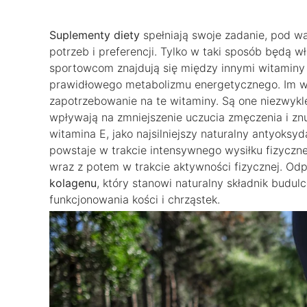
Suplementy diety
spełniają swoje zadanie, pod 
potrzeb i preferencji. Tylko w taki sposób będą 
sportowcom znajdują się między innymi witaminy z
prawidłowego metabolizmu energetycznego. Im wię
zapotrzebowanie na te witaminy. Są one niezwykle
wpływają na zmniejszenie uczucia zmęczenia i zn
witamina E, jako najsilniejszy naturalny antyoksyd
powstaje w trakcie intensywnego wysiłku fizyczneg
wraz z potem w trakcie aktywności fizycznej. Od
kolagenu
, który stanowi naturalny składnik budu
funkcjonowania kości i chrząstek.