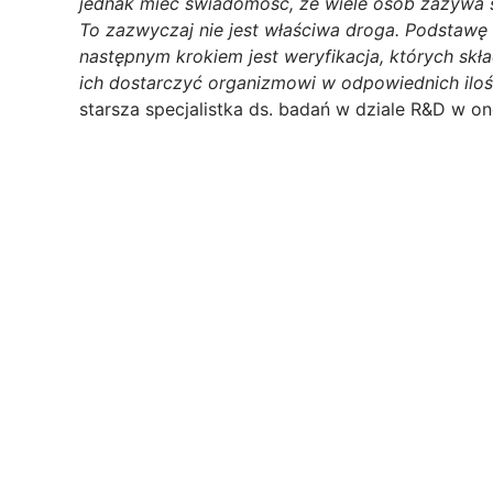
jednak mieć świadomość, że wiele osób zażywa s
To zazwyczaj nie jest właściwa droga. Podstawę
następnym krokiem jest weryfikacja, których sk
ich dostarczyć organizmowi w odpowiednich ilośc
starsza specjalistka ds. badań w dziale R&D w o