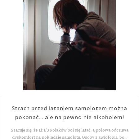
Strach przed lataniem samolotem można
pokonać… ale na pewno nie alkoholem!
Szacuje się, że aż 1/3 Polaków boi się latać, a połowa odczuwa
dyskomfort na pokładzie samolotu. Osoby z awiofobią, bo…