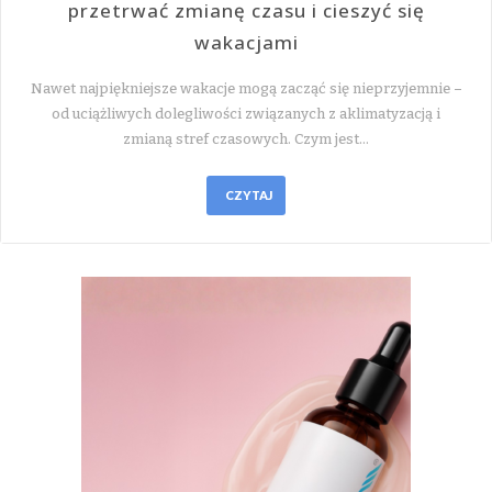
przetrwać zmianę czasu i cieszyć się
wakacjami
Nawet najpiękniejsze wakacje mogą zacząć się nieprzyjemnie –
od uciążliwych dolegliwości związanych z aklimatyzacją i
zmianą stref czasowych. Czym jest…
CZYTAJ