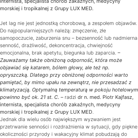
internista, specjalista chorób zakaźnych, medycyny
morskiej i tropikalnej z Grupy LUX MED.
Jet lag nie jest jednostką chorobową, a zespołem objawów.
Do najpopularniejszych należą: zmęczenie, złe
samopoczucie, zaburzenia snu – bezsenność lub nadmierna
senność, drażliwość, dekoncentracja, chwiejność
emocjonalna, brak apetytu, biegunka lub zaparcia.
–
Zauważamy także obniżoną odporność, która może
objawiać się katarem, bólem głowy, ale też np.
opryszczką. Dlatego przy obniżonej odporności warto
pamiętać, by mimo upału na zewnątrz, nie przesadzać z
klimatyzacją. Optymalną temperaturą w pokoju hotelowym
powinno być ok. 21 st. C. –
radzi
dr n. med. Piotr Kajfasz,
internista, specjalista chorób zakaźnych, medycyny
morskiej i tropikalnej z Grupy LUX MED
.
Jednak dla wielu osób największym wyzwaniem jest
przetrwanie senności i rozdrażnienia w sytuacji, gdy piękne
okoliczności przyrody i wakacyjny klimat pobudzają do