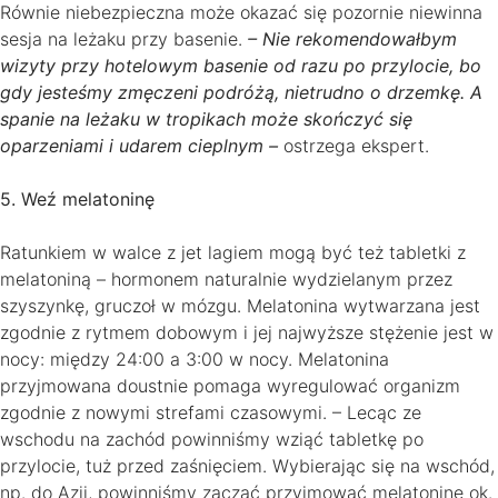
Równie niebezpieczna może okazać się pozornie niewinna
sesja na leżaku przy basenie.
– Nie rekomendowałbym
wizyty przy hotelowym basenie od razu po przylocie, bo
gdy jesteśmy zmęczeni podróżą, nietrudno o drzemkę. A
spanie na leżaku w tropikach może skończyć się
oparzeniami i udarem cieplnym –
ostrzega ekspert.
5. Weź melatoninę
Ratunkiem w walce z jet lagiem mogą być też tabletki z
melatoniną – hormonem naturalnie wydzielanym przez
szyszynkę, gruczoł w mózgu. Melatonina wytwarzana jest
zgodnie z rytmem dobowym i jej najwyższe stężenie jest w
nocy: między 24:00 a 3:00 w nocy. Melatonina
przyjmowana doustnie pomaga wyregulować organizm
zgodnie z nowymi strefami czasowymi. – Lecąc ze
wschodu na zachód powinniśmy wziąć tabletkę po
przylocie, tuż przed zaśnięciem. Wybierając się na wschód,
np. do Azji, powinniśmy zacząć przyjmować melatoninę ok.