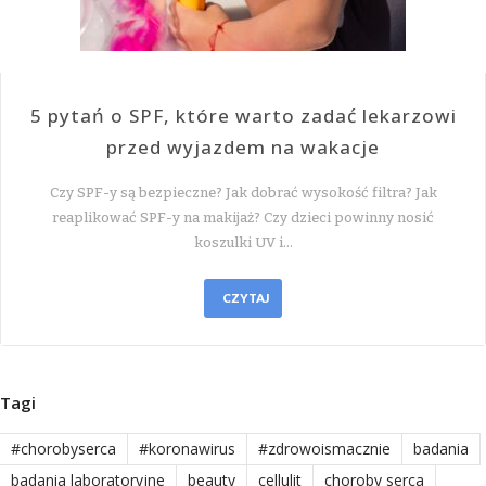
5 pytań o SPF, które warto zadać lekarzowi
przed wyjazdem na wakacje
Czy SPF-y są bezpieczne? Jak dobrać wysokość filtra? Jak
reaplikować SPF-y na makijaż? Czy dzieci powinny nosić
koszulki UV i…
CZYTAJ
Tagi
#chorobyserca
#koronawirus
#zdrowoismacznie
badania
badania laboratoryjne
beauty
cellulit
choroby serca