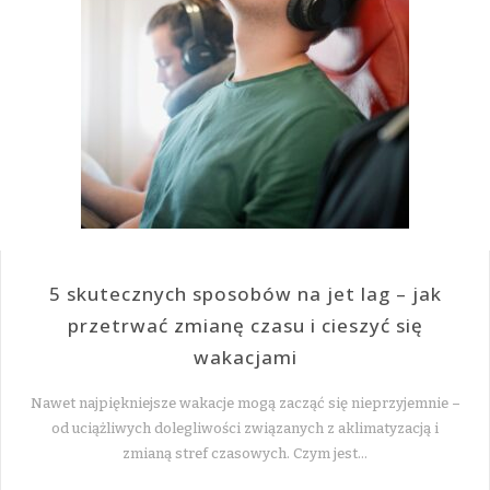
5 skutecznych sposobów na jet lag – jak
przetrwać zmianę czasu i cieszyć się
wakacjami
Nawet najpiękniejsze wakacje mogą zacząć się nieprzyjemnie –
od uciążliwych dolegliwości związanych z aklimatyzacją i
zmianą stref czasowych. Czym jest…