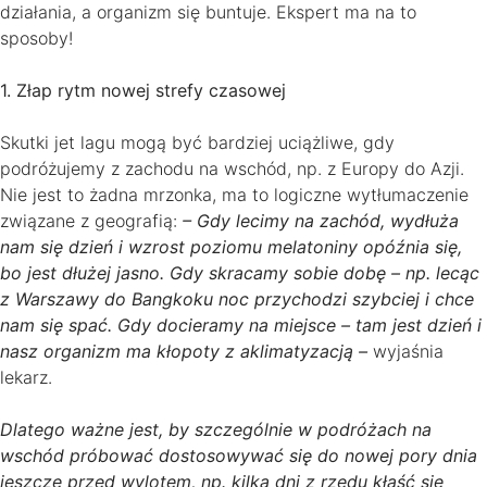
działania, a organizm się buntuje. Ekspert ma na to
sposoby!
1. Złap rytm nowej strefy czasowej
Skutki jet lagu mogą być bardziej uciążliwe, gdy
podróżujemy z zachodu na wschód, np. z Europy do Azji.
Nie jest to żadna mrzonka, ma to logiczne wytłumaczenie
związane z geografią:
– Gdy lecimy na zachód, wydłuża
nam się dzień i wzrost poziomu melatoniny opóźnia się,
bo jest dłużej jasno. Gdy skracamy sobie dobę – np. lecąc
z Warszawy do Bangkoku noc przychodzi szybciej i chce
nam się spać. Gdy docieramy na miejsce – tam jest dzień i
nasz organizm ma kłopoty z aklimatyzacją –
wyjaśnia
lekarz.
Dlatego ważne jest, by szczególnie w podróżach na
wschód próbować dostosowywać się do nowej pory dnia
jeszcze przed wylotem, np. kilka dni z rzędu kłaść się