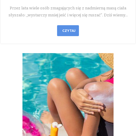
Przez lata wiele osób zmagających się z nadmierną masą ciała
słyszało: „wystarczy mniej jeść i więcej się ruszać”. Dziś wiemy…
CZYTAJ