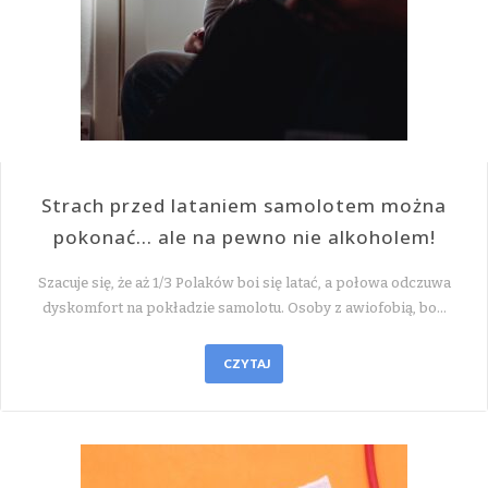
Strach przed lataniem samolotem można
pokonać… ale na pewno nie alkoholem!
Szacuje się, że aż 1/3 Polaków boi się latać, a połowa odczuwa
dyskomfort na pokładzie samolotu. Osoby z awiofobią, bo…
CZYTAJ